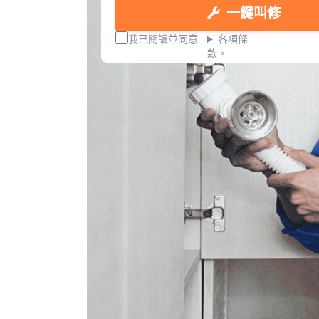
一鍵叫修
我已閱讀並同意
各項條
款。