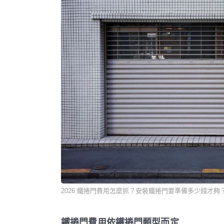
2026 鐵捲門費用怎麼抓？安裝鐵捲門要準備多少錢才夠
鐵捲門費用依鐵捲門類型而定