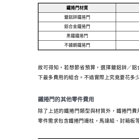
鐵捲門材質
鍍鋁鋅鐵捲門
鋁合金鐵捲門
黑鐵鐵捲門
不鏽鋼鐵捲門
故可得知，若想節省預算，選擇鍍鋁鋅／鋁
下最多費用的組合。不過實際上究竟要花多
鐵捲門的其他零件費用
除了上述的鐵捲門類型與材質外，鐵捲門費
零件需求包含鐵捲門邊柱，馬達組、封箱板