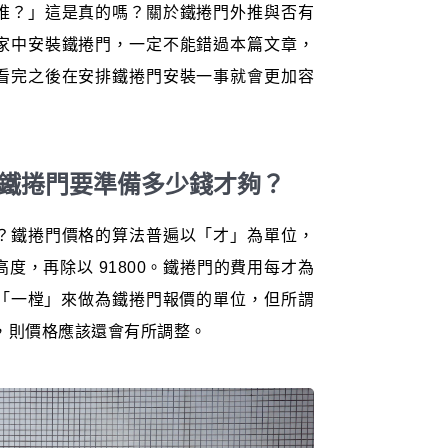
推？」這是真的嗎？關於鐵捲門外推與否有
家中安裝鐵捲門，一定不能錯過本篇文章，
看完之後在安排鐵捲門安裝一事就會更加容
安裝鐵捲門要準備多少錢才夠？
？鐵捲門價格的算法普遍以「才」為單位，
度，再除以 91800。鐵捲門的費用每才為
會用「一樘」來做為鐵捲門報價的單位，但所謂
滿，則價格應該還會有所調整。