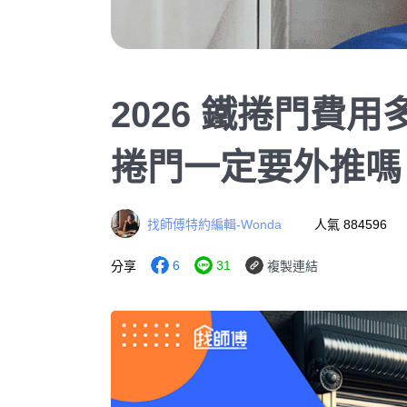
2026 鐵捲門費
捲門一定要外推嗎
找師傅特約編輯-Wonda
人氣 884596
6
31
分享
複製連結