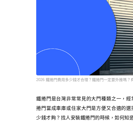
2026 鐵捲門費用多少錢才合理？鐵捲門一定要外推嗎？
鐵捲門是台灣非常常見的大門種類之一，經
捲門當成車庫或住家大門是方便又合適的選
少錢才夠？找人安裝鐵捲門的時候，如何知