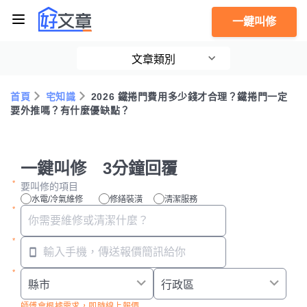
一鍵叫修
文章類別
首頁
宅知識
2026 鐵捲門費用多少錢才合理？鐵捲門一定
要外推嗎？有什麼優缺點？
一鍵叫修 3分鐘回覆
要叫修的項目
水電/冷氣維修
修繕裝潢
清潔服務
師傅會根據需求，即時線上報價