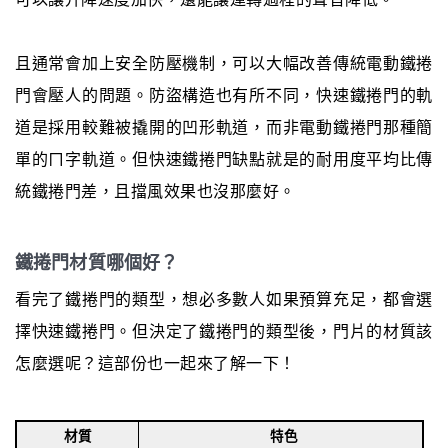
且通常會加上安全防壓機制，可以大幅改善傳統電動鐵捲
門會壓人的問題。防盜構造也有所不同，快速鐵捲門的軌
道是採用較難被撬開的凹形軌道，而非電動鐵捲門那種簡
單的ㄇ字軌道。但快速鐵捲門缺點就是的耐用度平均比傳
統鐵捲門差，且擋風效果也沒那麼好。
鐵捲門材質哪個好？
看完了鐵捲門的類型，想必多數人如果預算充足，都會選
擇快速鐵捲門。但決定了鐵捲門的類型後，門片的材質該
怎麼選呢？這部份也一起來了解一下！
材質
特色