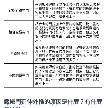
在鋼板外經過 9 次施工後，融入鍍鋁元素的
一種材質，經過加工，讓原本的鋼板變得不
鍍鋁鋅鐵捲門
容易生鏽。且整個製造過程並不複雜，因此
可以大量製造，壓低成本。
鋁合金的門片加上塑膠片的搭配，比一般的
鐵捲門材質更有造型感，也是很受到歡迎的
鋁合金鐵捲門
一種鐵捲門材質。有一定的厚度，但是又不
像不鏽鋼那麼厚重，因此漸漸成為大家的愛
用。
最接近傳統鐵捲門的材質，沒有做太多的處
理，只是在表面烤漆防止生鏽。所謂黑鐵，
黑鐵鐵捲門
是相對於不鏽鋼的白鐵而有的對比。不過黑
鐵的價格比不鏽鋼平價多了。
如果聽到師傅講白鐵，指的就是不鏽鋼鐵捲
門了。好處是不容易生鏽，耐用，但是它的
不鏽鋼鐵捲門
重量卻很重，所以其實也不適合當成快速鐵
捲門，此外，不鏽鋼鐵捲門的價格也一直居
高不下。
鐵捲門延伸外推的原因是什麼？有什麼