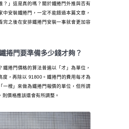
推？」這是真的嗎？關於鐵捲門外推與否有
家中安裝鐵捲門，一定不能錯過本篇文章，
看完之後在安排鐵捲門安裝一事就會更加容
安裝鐵捲門要準備多少錢才夠？
？鐵捲門價格的算法普遍以「才」為單位，
度，再除以 91800。鐵捲門的費用每才為
會用「一樘」來做為鐵捲門報價的單位，但所謂
滿，則價格應該還會有所調整。