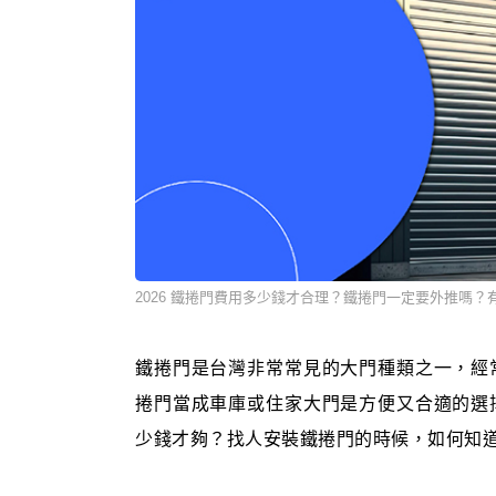
2026 鐵捲門費用多少錢才合理？鐵捲門一定要外推嗎？
鐵捲門是台灣非常常見的大門種類之一，經
捲門當成車庫或住家大門是方便又合適的選
少錢才夠？找人安裝鐵捲門的時候，如何知