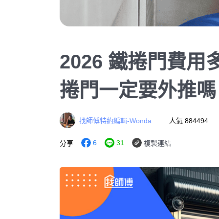
2026 鐵捲門費
捲門一定要外推嗎
找師傅特約編輯-Wonda
人氣 884494
6
31
分享
複製連結