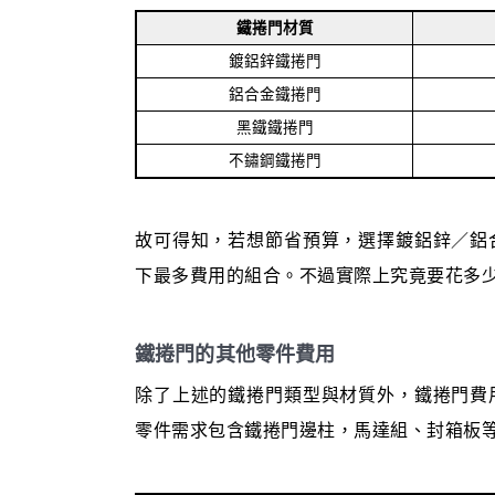
鐵捲門材質
鍍鋁鋅鐵捲門
鋁合金鐵捲門
黑鐵鐵捲門
不鏽鋼鐵捲門
故可得知，若想節省預算，選擇鍍鋁鋅／鋁
下最多費用的組合。不過實際上究竟要花多
鐵捲門的其他零件費用
除了上述的鐵捲門類型與材質外，鐵捲門費
零件需求包含鐵捲門邊柱，馬達組、封箱板