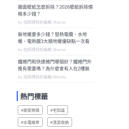
牆面壁紙怎麼拆除？2026壁紙拆除價
格多少錢？
by 找師傅特約編輯 Sharon
裝地暖要多少錢？發熱電纜、水地
暖、電熱膜3大類地暖優缺點一次看
懂
by 找師傅特約編輯 Sharon
鐵捲門和快速捲門哪個好？鐵捲門外
推有需要嗎？為什麼會有人在2樓裝
鐵捲門？
by 找師傅特約編輯-Wonda
熱門標籤
#居家修繕
#宅知識
#水電維修
#清潔收納