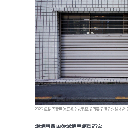
2026 鐵捲門費用怎麼抓？安裝鐵捲門要準備多少錢才夠
鐵捲門費用依鐵捲門類型而定