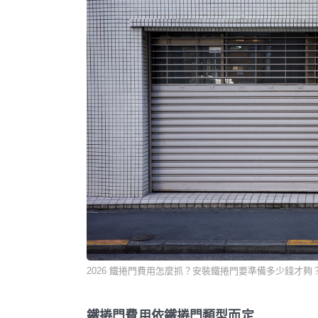
2026 鐵捲門費用怎麼抓？安裝鐵捲門要準備多少錢才夠
鐵捲門費用依鐵捲門類型而定