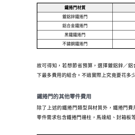
鐵捲門材質
鍍鋁鋅鐵捲門
鋁合金鐵捲門
黑鐵鐵捲門
不鏽鋼鐵捲門
故可得知，若想節省預算，選擇鍍鋁鋅／鋁
下最多費用的組合。不過實際上究竟要花多
鐵捲門的其他零件費用
除了上述的鐵捲門類型與材質外，鐵捲門費
零件需求包含鐵捲門邊柱，馬達組、封箱板