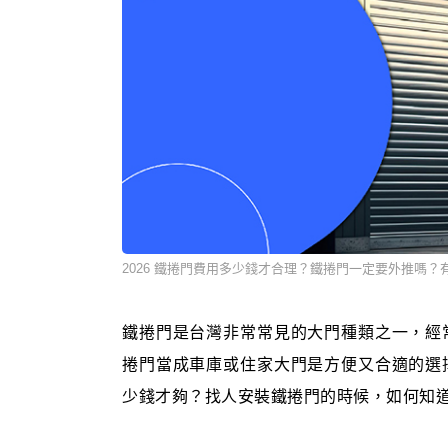
2026 鐵捲門費用多少錢才合理？鐵捲門一定要外推嗎？
鐵捲門是台灣非常常見的大門種類之一，經
捲門當成車庫或住家大門是方便又合適的選
少錢才夠？找人安裝鐵捲門的時候，如何知