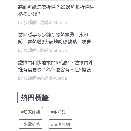
牆面壁紙怎麼拆除？2026壁紙拆除價
格多少錢？
by 找師傅特約編輯 Sharon
裝地暖要多少錢？發熱電纜、水地
暖、電熱膜3大類地暖優缺點一次看
懂
by 找師傅特約編輯 Sharon
鐵捲門和快速捲門哪個好？鐵捲門外
推有需要嗎？為什麼會有人在2樓裝
鐵捲門？
by 找師傅特約編輯-Wonda
熱門標籤
#居家修繕
#宅知識
#水電維修
#清潔收納