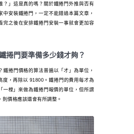
推？」這是真的嗎？關於鐵捲門外推與否有
家中安裝鐵捲門，一定不能錯過本篇文章，
看完之後在安排鐵捲門安裝一事就會更加容
安裝鐵捲門要準備多少錢才夠？
？鐵捲門價格的算法普遍以「才」為單位，
度，再除以 91800。鐵捲門的費用每才為
會用「一樘」來做為鐵捲門報價的單位，但所謂
滿，則價格應該還會有所調整。