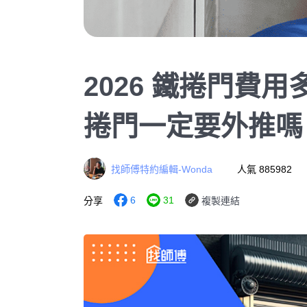
2026 鐵捲門費
捲門一定要外推嗎
找師傅特約編輯-Wonda
人氣 885982
6
31
分享
複製連結