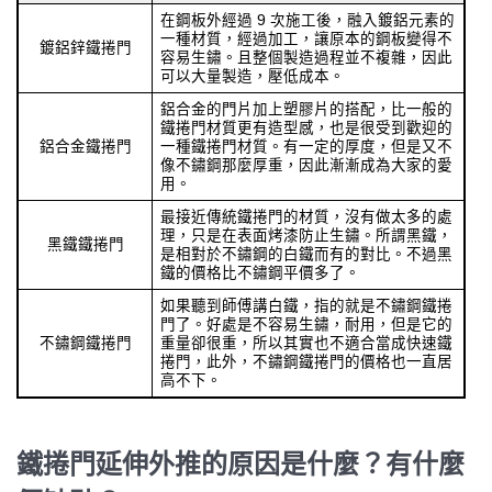
在鋼板外經過 9 次施工後，融入鍍鋁元素的
一種材質，經過加工，讓原本的鋼板變得不
鍍鋁鋅鐵捲門
容易生鏽。且整個製造過程並不複雜，因此
可以大量製造，壓低成本。
鋁合金的門片加上塑膠片的搭配，比一般的
鐵捲門材質更有造型感，也是很受到歡迎的
鋁合金鐵捲門
一種鐵捲門材質。有一定的厚度，但是又不
像不鏽鋼那麼厚重，因此漸漸成為大家的愛
用。
最接近傳統鐵捲門的材質，沒有做太多的處
理，只是在表面烤漆防止生鏽。所謂黑鐵，
黑鐵鐵捲門
是相對於不鏽鋼的白鐵而有的對比。不過黑
鐵的價格比不鏽鋼平價多了。
如果聽到師傅講白鐵，指的就是不鏽鋼鐵捲
門了。好處是不容易生鏽，耐用，但是它的
不鏽鋼鐵捲門
重量卻很重，所以其實也不適合當成快速鐵
捲門，此外，不鏽鋼鐵捲門的價格也一直居
高不下。
鐵捲門延伸外推的原因是什麼？有什麼