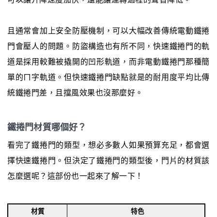
且通常會加上安全防壓機制，可以大幅改善傳統電動鐵捲
門會壓人的問題。防盜構造也有所不同，快速鐵捲門的軌
道是採用較難被撬開的凹形軌道，而非電動鐵捲門那種簡
單的ㄇ字軌道。但快速鐵捲門缺點就是的耐用度平均比傳
統鐵捲門差，且擋風效果也沒那麼好。
鐵捲門材質哪個好？
看完了鐵捲門的類型，想必多數人如果預算充足，都會選
擇快速鐵捲門。但決定了鐵捲門的類型後，門片的材質該
怎麼選呢？這部份也一起來了解一下！
材質
特色