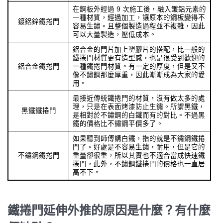
在鋼板外經過 9 次施工後，融入鍍鋁元素的
一種材質，經過加工，讓原本的鋼板變得不
鍍鋁鋅鐵捲門
容易生鏽。且整個製造過程並不複雜，因此
可以大量製造，壓低成本。
鋁合金的門片加上塑膠片的搭配，比一般的
鐵捲門材質更有造型感，也是很受到歡迎的
鋁合金鐵捲門
一種鐵捲門材質。有一定的厚度，但是又不
像不鏽鋼那麼厚重，因此漸漸成為大家的愛
用。
最接近傳統鐵捲門的材質，沒有做太多的處
理，只是在表面烤漆防止生鏽。所謂黑鐵，
黑鐵鐵捲門
是相對於不鏽鋼的白鐵而有的對比。不過黑
鐵的價格比不鏽鋼平價多了。
如果聽到師傅講白鐵，指的就是不鏽鋼鐵捲
門了。好處是不容易生鏽，耐用，但是它的
不鏽鋼鐵捲門
重量卻很重，所以其實也不適合當成快速鐵
捲門，此外，不鏽鋼鐵捲門的價格也一直居
高不下。
鐵捲門延伸外推的原因是什麼？有什麼