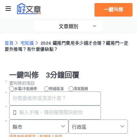
一鍵叫修
文章類別
首頁
宅知識
2026 鐵捲門費用多少錢才合理？鐵捲門一定
要外推嗎？有什麼優缺點？
一鍵叫修 3分鐘回覆
要叫修的項目
水電/冷氣維修
修繕裝潢
清潔服務
師傅會根據需求，即時線上報價