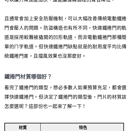
且通常會加上安全防壓機制，可以大幅改善傳統電動鐵捲
門會壓人的問題。防盜構造也有所不同，快速鐵捲門的軌
道是採用較難被撬開的凹形軌道，而非電動鐵捲門那種簡
單的ㄇ字軌道。但快速鐵捲門缺點就是的耐用度平均比傳
統鐵捲門差，且擋風效果也沒那麼好。
鐵捲門材質哪個好？
看完了鐵捲門的類型，想必多數人如果預算充足，都會選
擇快速鐵捲門。但決定了鐵捲門的類型後，門片的材質該
怎麼選呢？這部份也一起來了解一下！
材質
特色