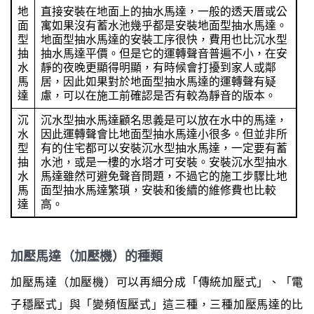
地
直接安裝在地面上的抽水馬達，一般的透天厝或公
面
寓如果沒有蓄水池幾乎都是安裝地面型抽水馬達。
型
地面型抽水馬達的安裝工序很快，費用也比沉水型
抽
抽水馬達平價。但是它的運轉聲音普遍不小，在安
水
靜的夜晚更顯得明顯，有時候會打擾到家人或鄰
馬
居，因此如果對於地面型抽水馬達的運轉聲有疑
達
慮，可以在施工前確認是否有較為靜音的版本。
沉
沉水型抽水馬達顧名思義是可以放在水中的馬達，
水
因此運轉聲會比地面型抽水馬達小很多。但並非所
型
有的住宅都可以安裝沉水型抽水馬達，一定要有蓄
抽
水池，或是一樓的水塔才可安裝。安裝沉水型抽水
水
馬達雖然可避免聲音問題，不過它的施工步驟比地
馬
面型抽水馬達繁瑣，安裝和後續的維修費也比較
達
高。
加壓馬達（加壓機）的種類
加壓馬達（加壓機）可以再細分成「傳統加壓式」、「電
子穩壓式」與「變頻恆壓式」這三種，三種加壓馬達的比