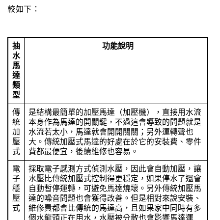
較如下：
抽
功能說明
水
馬
達
類
型
傳
是結構最簡單的加壓馬達（加壓機），直接用水流
統
本身作為馬達的開關鍵，不過這會導致的問題就是
加
水流若太小，馬達就會開開關關；另外運轉聲也
壓
大。傳統加壓式馬達的好處在於它的安裝費、零件
式
費都最便宜，後續維修也容易。
電
採取電子感測方式偵測水壓，因此會自動加壓，讓
子
水壓比傳統加壓式控制得更穩定，如果停水了還會
穩
自動暫停運轉，可避免馬達燒壞。另外傳統加壓馬
壓
達的噪音問題也會獲得改善。但是相對來說安裝、
式
維修費都會比傳統的馬達高，且如果家中同時有多
個水龍頭正在用水，水壓被分散也會影響馬達運