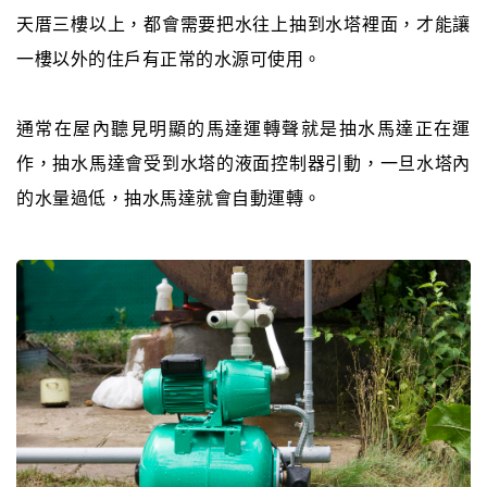
天厝三樓以上，都會需要把水往上抽到水塔裡面，才能讓
一樓以外的住戶有正常的水源可使用。
通常在屋內聽見明顯的馬達運轉聲就是抽水馬達正在運
作，抽水馬達會受到水塔的液面控制器引動，一旦水塔內
的水量過低，抽水馬達就會自動運轉。