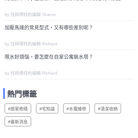
by 找師傅特約編輯 Sharon
加壓馬達的常見型式，又有哪些差別呢？
by 找師傅特約編輯-Richard
限水好煩惱，要怎麼在自家公寓裝水塔？
by 找師傅特約編輯-Richard
熱門標籤
#居家修繕
#宅知識
#水電維修
#清潔收納
#最新消息