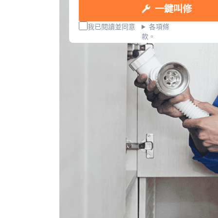
一鍵叫修
我已閱讀並同意
各項條
款。