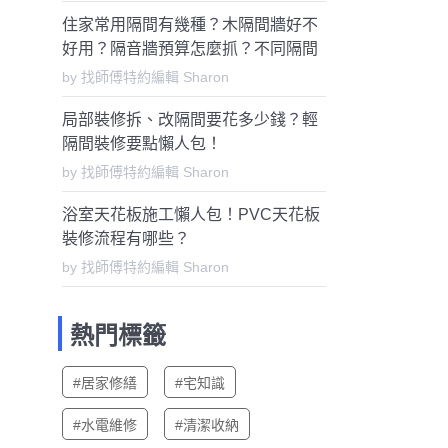
住家常用隔間有幾種？木隔間牆好不
好用？隔音牆預算怎麼抓？不同隔間
牆優缺點、預算一次告訴你
by 找師傅特約編輯 Sharon
局部裝修拆、改隔間要花多少錢？輕
隔間裝修要點懶人包！
by 找師傅特約編輯 Sharon
浴室天花板施工懶人包！PVC天花板
裝修流程有哪些？
by 找師傅特約編輯 Sharon
熱門標籤
#居家修繕
#宅知識
#水電維修
#清潔收納