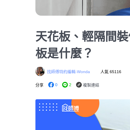
天花板、輕隔間裝
板是什麼？
找師傅特約編輯-Wonda
人氣 65116
0
2
分享
複製連結