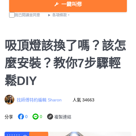
一鍵叫修
我已閱讀並同意
各項條款。
吸頂燈該換了嗎？該怎
麼安裝？教你7步驟輕
鬆DIY
找師傅特約編輯 Sharon
人氣 34663
0
0
分享
複製連結