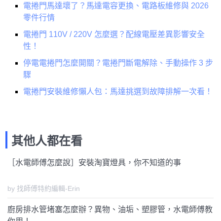
電捲門馬達壞了？馬達電容更換、電路板維修與 2026
零件行情
電捲門 110V / 220V 怎麼選？配線電壓差異影響安全
性！
停電電捲門怎麼開關？電捲門斷電解除、手動操作 3 步
驟
電捲門安裝維修懶人包：馬達挑選到故障排解一次看！
其他人都在看
［水電師傅怎麼說］安裝淘寶燈具，你不知道的事
by 找師傅特約編輯-Erin
廚房排水管堵塞怎麼辦？異物、油垢、塑膠管，水電師傅教