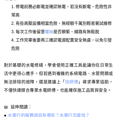
修電前務必斷電並確認無電，若沒有斷電，危險性非
常高
有些高壓設備相當危險，無經驗千萬別輕易嘗試維修
每次工作後留意
螺絲
是否鎖緊、線路有無鬆脫
工作完畢後要再三確認電源配置安全無虞，以免引發
危險
對於基礎的水電修繕，學會使用正確工具能讓你在日常生
活中更得心應手。但若遇到複雜的系統電路、水管問題或
無法排除的故障，還是建議上「
找師傅
」尋求專業協助，
不僅快速媒合專業水電師傅，也能確保施工品質與安全。
📖 延伸閱讀：
●
水電行的服務項目有哪些？水電行怎麼找？