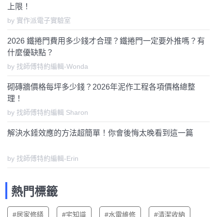
上限！
by 實作派電子實驗室
2026 鐵捲門費用多少錢才合理？鐵捲門一定要外推嗎？有
什麼優缺點？
by 找師傅特約編輯-Wonda
砌磚牆價格每坪多少錢？2026年泥作工程各項價格總整
理！
by 找師傅特約編輯 Sharon
解決水錘效應的方法超簡單！你會後悔太晚看到這一篇
by 找師傅特約編輯-Erin
熱門標籤
#居家修繕
#宅知識
#水電維修
#清潔收納