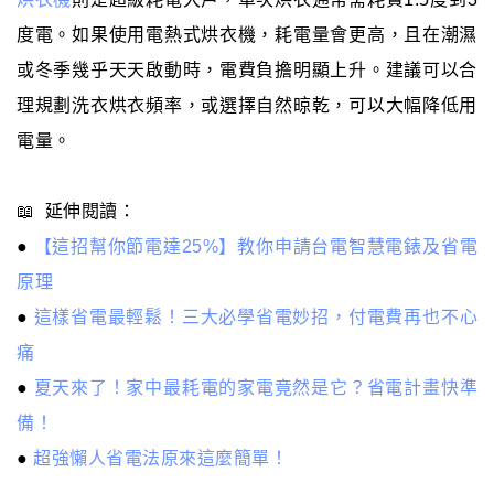
度電。如果使用電熱式烘衣機，耗電量會更高，且在潮濕
或冬季幾乎天天啟動時，電費負擔明顯上升。建議可以合
理規劃洗衣烘衣頻率，或選擇自然晾乾，可以大幅降低用
電量。
📖 延伸閱讀：
●
【這招幫你節電達25%】教你申請台電智慧電錶及省電
原理
●
這樣省電最輕鬆！三大必學省電妙招，付電費再也不心
痛
●
夏天來了！家中最耗電的家電竟然是它？省電計畫快準
備！
●
超強懶人省電法原來這麼簡單！