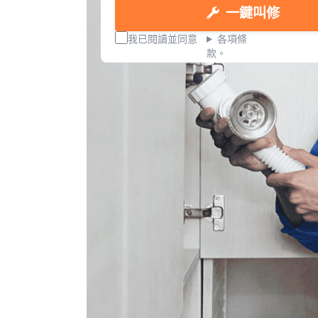
一鍵叫修
我已閱讀並同意
各項條
款。