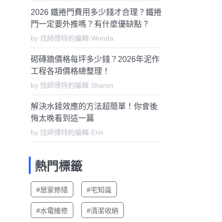
2026 鐵捲門費用多少錢才合理？鐵捲
門一定要外推嗎？有什麼優缺點？
by 找師傅特約編輯-Wonda
砌磚牆價格每坪多少錢？2026年泥作
工程各項價格總整理！
by 找師傅特約編輯 Sharon
解決水錘效應的方法超簡單！你會後
悔太晚看到這一篇
by 找師傅特約編輯-Erin
熱門標籤
#居家修繕
#宅知識
#水電維修
#清潔收納