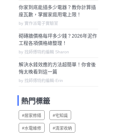
你家到底能插多少電器？教你計算插
座瓦數，掌握家庭用電上限！
by 實作派電子實驗室
砌磚牆價格每坪多少錢？2026年泥作
工程各項價格總整理！
by 找師傅特約編輯 Sharon
解決水錘效應的方法超簡單！你會後
悔太晚看到這一篇
by 找師傅特約編輯-Erin
熱門標籤
#居家修繕
#宅知識
#水電維修
#清潔收納