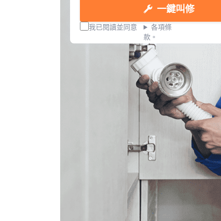
一鍵叫修
我已閱讀並同意
各項條
款。