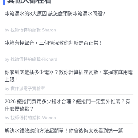
其他人都在看
冰箱漏水的8大原因 該怎麼預防冰箱漏水問題?
by 找師傅特約編輯 Sharon
冰箱有怪聲音，三個情況教你判斷是否正常！
by 找師傅特約編輯-Richard
你家到底能插多少電器？教你計算插座瓦數，掌握家庭用電
上限！
by 實作派電子實驗室
2026 鐵捲門費用多少錢才合理？鐵捲門一定要外推嗎？有
什麼優缺點？
by 找師傅特約編輯-Wonda
解決水錘效應的方法超簡單！你會後悔太晚看到這一篇