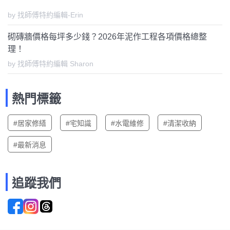
by 找師傅特約編輯-Erin
砌磚牆價格每坪多少錢？2026年泥作工程各項價格總整
理！
by 找師傅特約編輯 Sharon
熱門標籤
#居家修繕
#宅知識
#水電維修
#清潔收納
#最新消息
追蹤我們