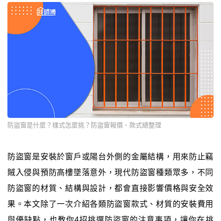
防盜窗是什麼？樣式怎麼挑？防盜窗報價、款式總整理
防盜窗是安裝於窗戶或陽台外側的金屬結構，用來防止竊
賊入侵與預防高樓墜落意外，現代防盜窗種類眾多，不同
防盜窗的材質、結構與設計，都會直接影響價格與安全效
果。本文除了一次介紹各類防盜窗款式、材質的安裝費用
與優缺點，也教你4招挑選防盜窗的注意事項，讓你在挑