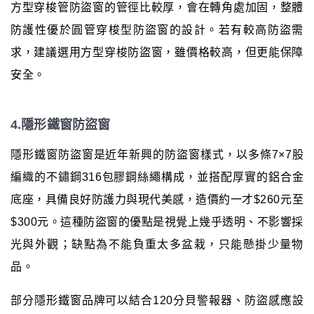
方型穿梭管防盜窗的管徑比較厚，會在轉角處加固，整體
防護性優於圓管穿梭型防盜窗的設計。若有較高防盜需
求，建議選用方型穿梭防盜窗，雖價格較高，但更能保障
安全。
4.隱形鐵窗防盜窗
隱形鐵窗防盜窗是近年新興的防盜窗樣式，以多條7×7股
編織的不鏽鋼316包膠鋼絲繩構成，並搭配厚實的鋁合金
底座，具備良好防護力與現代美感，造價約一才$260元至
$300元。這種防盜窗的優點是視覺上幾乎透明、不影響採
光與外觀；缺點為不能負重太多盆栽，只能懸掛少量物
品。
部分隱形鐵窗品牌可以結合120分貝警報器、防盜感應設