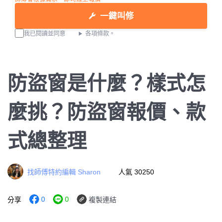
一鍵叫修
我已閱讀並同意
各項條款。
防盜窗是什麼？樣式怎
麼挑？防盜窗報價、款
式總整理
找師傅特約編輯 Sharon
人氣 30250
0
0
分享
複製連結