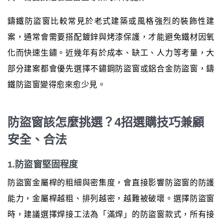
鑄鐵防盜窗比較常見於老式建築或風格強烈的裝飾性建
案，通常會需要搭配鍍鋅與烤漆保護，才能避免鐵材因氧
化而快速生鏽。近幾年有於成本、缺工、人力等考量，大
部分建案都會優先選擇不鏽鋼防盜窗或鋁合金防盜窗，鑄
鐵防盜窗變得愈來愈少見。
防盜窗該怎麼挑選？4招選購技巧兼顧
安全、合法
1.防盜窗堅固程度
防盜窗金屬桿的粗細與密集度，會直接影響防盜窗的防護
能力，金屬桿越粗、排列越密，越難被破壞。選擇防盜窗
時，建議選擇焊接工法為「滿焊」的防盜窗款式，所有接