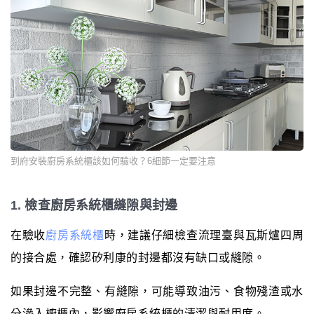
到府安裝廚房系統櫃該如何驗收？6細節一定要注意
1. 檢查廚房系統櫃縫隙與封邊
在驗收
廚房系統櫃
時，建議仔細檢查流理臺與瓦斯爐四周
的接合處，確認矽利康的封邊都沒有缺口或縫隙。
如果封邊不完整、有縫隙，可能導致油污、食物殘渣或水
分滲入櫥櫃內，影響廚房系統櫃的清潔與耐用度。