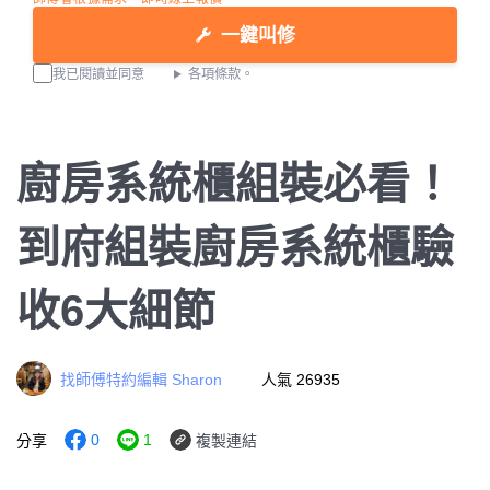
一鍵叫修
我已閱讀並同意
各項條款。
廚房系統櫃組裝必看！
到府組裝廚房系統櫃驗
收6大細節
找師傅特約編輯 Sharon
人氣 26935
0
1
分享
複製連結