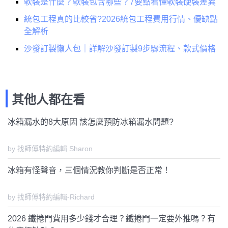
軟裝是什麼？軟裝包含哪些？7要點看懂軟裝硬裝差異
統包工程真的比較省?2026統包工程費用行情、優缺點
全解析
沙發訂製懶人包｜詳解沙發訂製9步驟流程、款式價格
其他人都在看
冰箱漏水的8大原因 該怎麼預防冰箱漏水問題?
by 找師傅特約編輯 Sharon
冰箱有怪聲音，三個情況教你判斷是否正常！
by 找師傅特約編輯-Richard
2026 鐵捲門費用多少錢才合理？鐵捲門一定要外推嗎？有