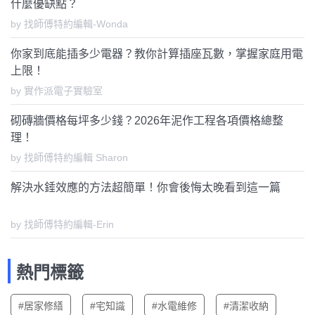
什麼優缺點？
by 找師傅特約編輯-Wonda
你家到底能插多少電器？教你計算插座瓦數，掌握家庭用電
上限！
by 實作派電子實驗室
砌磚牆價格每坪多少錢？2026年泥作工程各項價格總整
理！
by 找師傅特約編輯 Sharon
解決水錘效應的方法超簡單！你會後悔太晚看到這一篇
by 找師傅特約編輯-Erin
熱門標籤
#居家修繕
#宅知識
#水電維修
#清潔收納