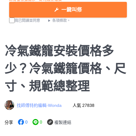
一鍵叫修
我已閱讀並同意
各項條款。
冷氣鐵籠安裝價格多
少？冷氣鐵籠價格、尺
寸、規範總整理
找師傅特約編輯-Wonda
人氣 27838
0
0
分享
複製連結