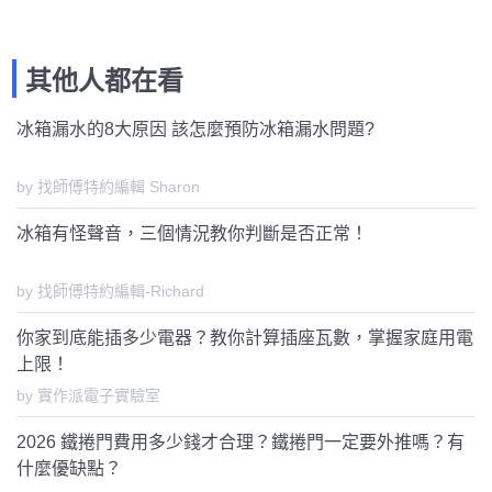
其他人都在看
冰箱漏水的8大原因 該怎麼預防冰箱漏水問題?
by 找師傅特約編輯 Sharon
冰箱有怪聲音，三個情況教你判斷是否正常！
by 找師傅特約編輯-Richard
你家到底能插多少電器？教你計算插座瓦數，掌握家庭用電
上限！
by 實作派電子實驗室
2026 鐵捲門費用多少錢才合理？鐵捲門一定要外推嗎？有
什麼優缺點？