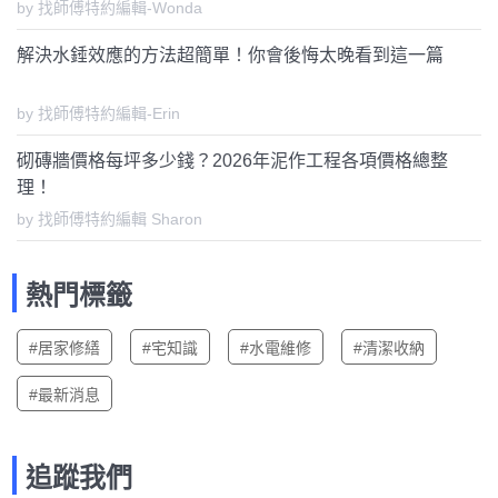
by 找師傅特約編輯-Wonda
解決水錘效應的方法超簡單！你會後悔太晚看到這一篇
by 找師傅特約編輯-Erin
砌磚牆價格每坪多少錢？2026年泥作工程各項價格總整
理！
by 找師傅特約編輯 Sharon
熱門標籤
#居家修繕
#宅知識
#水電維修
#清潔收納
#最新消息
追蹤我們