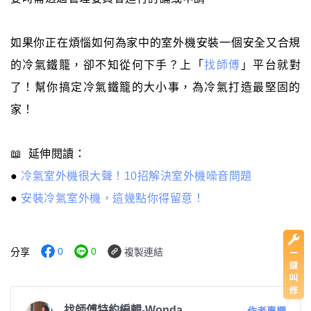
如果你正在煩惱如何為家中的室外機安裝一個安全又合規
的冷氣鐵籠，卻不知從何下手？上「
找師傅
」平台就對
了！幫你搞定冷氣鐵籠的大小事，為冷氣打造最堅固的
家！
📖 延伸閱讀：
●
冷氣室外機很大聲！10招解決室外機噪音問題
●
安裝冷氣室外機，這幾點你得留意！
0
0
分享
複製連結
找師傅特約編輯-Wonda