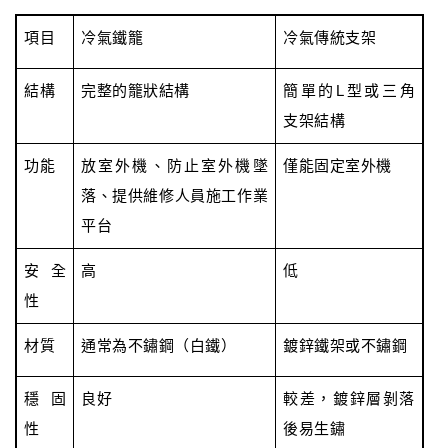
項目
冷氣鐵籠
冷氣傳統支架
結構
完整的籠狀結構
簡單的L型或三角
支架結構
功能
放室外機、防止室外機墜
僅能固定室外機
落、提供維修人員施工作業
平台
安全
高
低
性
材質
通常為不鏽鋼（白鐵）
鍍鋅鐵架或不鏽鋼
穩固
良好
較差，鍍鋅層剝落
性
後易生鏽