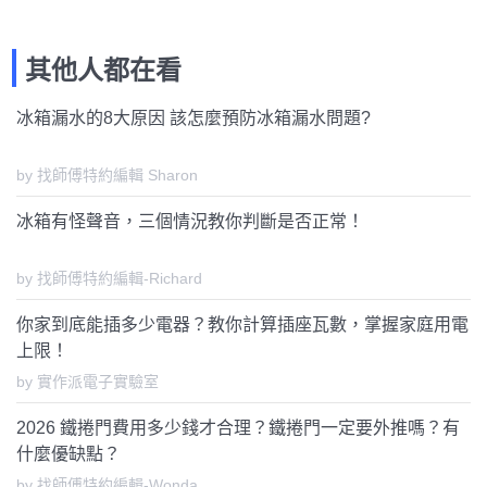
其他人都在看
冰箱漏水的8大原因 該怎麼預防冰箱漏水問題?
by 找師傅特約編輯 Sharon
冰箱有怪聲音，三個情況教你判斷是否正常！
by 找師傅特約編輯-Richard
你家到底能插多少電器？教你計算插座瓦數，掌握家庭用電
上限！
by 實作派電子實驗室
2026 鐵捲門費用多少錢才合理？鐵捲門一定要外推嗎？有
什麼優缺點？
by 找師傅特約編輯-Wonda