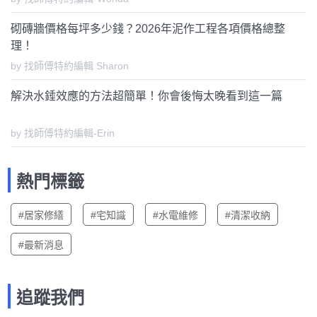
砌磚牆價格每坪多少錢？2026年泥作工程各項價格總整
理！
by 找師傅特約編輯 Sharon
解決水錘效應的方法超簡單！你會後悔太晚看到這一篇
by 找師傅特約編輯-Erin
熱門標籤
#居家修繕
#宅知識
#水電維修
#清潔收納
#最新消息
追蹤我們