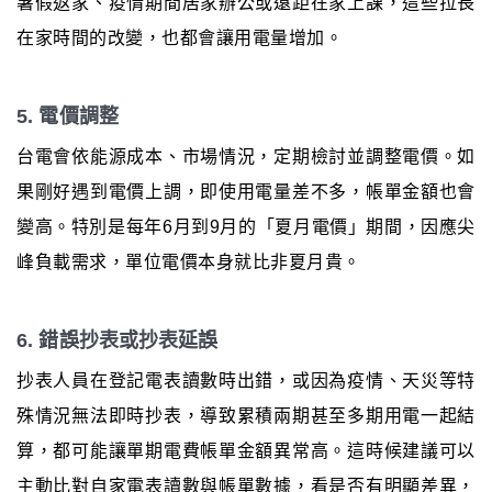
暑假返家、疫情期間居家辦公或遠距在家上課，這些拉長
在家時間的改變，也都會讓用電量增加。
5. 電價調整
台電會依能源成本、市場情況，定期檢討並調整電價。如
果剛好遇到電價上調，即使用電量差不多，帳單金額也會
變高。特別是每年6月到9月的「夏月電價」期間，因應尖
峰負載需求，單位電價本身就比非夏月貴。
6. 錯誤抄表或抄表延誤
抄表人員在登記電表讀數時出錯，或因為疫情、天災等特
殊情況無法即時抄表，導致累積兩期甚至多期用電一起結
算，都可能讓單期電費帳單金額異常高。這時候建議可以
主動比對自家電表讀數與帳單數據，看是否有明顯差異，