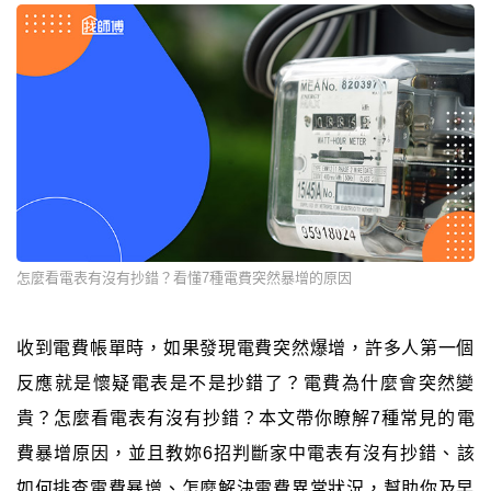
怎麼看電表有沒有抄錯？看懂7種電費突然暴增的原因
收到電費帳單時，如果發現電費突然爆增，許多人第一個
反應就是懷疑電表是不是抄錯了？電費為什麼會突然變
貴？怎麼看電表有沒有抄錯？本文帶你瞭解7種常見的電
費暴增原因，並且教妳6招判斷家中電表有沒有抄錯、該
如何排查電費暴增、怎麼解決電費異常狀況，幫助你及早