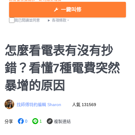
一鍵叫修
我已閱讀並同意
各項條款。
怎麼看電表有沒有抄
錯？看懂7種電費突然
暴增的原因
找師傅特約編輯 Sharon
人氣 131569
0
1
分享
複製連結