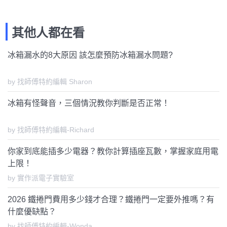
其他人都在看
冰箱漏水的8大原因 該怎麼預防冰箱漏水問題?
by 找師傅特約編輯 Sharon
冰箱有怪聲音，三個情況教你判斷是否正常！
by 找師傅特約編輯-Richard
你家到底能插多少電器？教你計算插座瓦數，掌握家庭用電
上限！
by 實作派電子實驗室
2026 鐵捲門費用多少錢才合理？鐵捲門一定要外推嗎？有
什麼優缺點？
by 找師傅特約編輯-Wonda