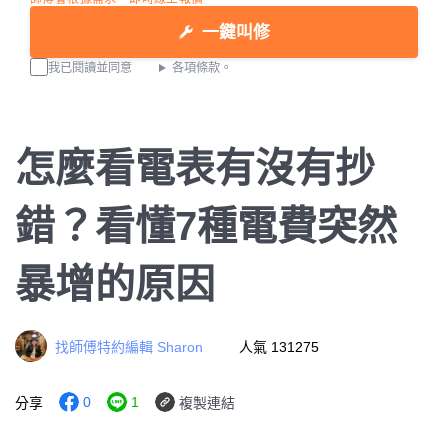
一鍵叫修
我已閱讀並同意
各項條款。
怎麼看電表有沒有抄
錯？看懂7種電費突然
暴增的原因
找師傅特約編輯 Sharon
人氣 131275
0
1
分享
複製連結