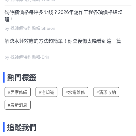
砌磚牆價格每坪多少錢？2026年泥作工程各項價格總整
理！
by 找師傅特約編輯 Sharon
解決水錘效應的方法超簡單！你會後悔太晚看到這一篇
by 找師傅特約編輯-Erin
熱門標籤
#居家修繕
#宅知識
#水電維修
#清潔收納
#最新消息
追蹤我們