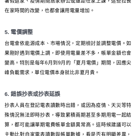
暑假返家、疫情期間居家辦公或遠距在家上課，這些拉長
在家時間的改變，也都會讓用電量增加。
5. 電價調整
台電會依能源成本、市場情況，定期檢討並調整電價。如
果剛好遇到電價上調，即使用電量差不多，帳單金額也會
變高。特別是每年6月到9月的「夏月電價」期間，因應尖
峰負載需求，單位電價本身就比非夏月貴。
6. 錯誤抄表或抄表延誤
抄表人員在登記電表讀數時出錯，或因為疫情、天災等特
殊情況無法即時抄表，導致累積兩期甚至多期用電一起結
算，都可能讓單期電費帳單金額異常高。這時候建議可以
主動比對自家電表讀數與帳單數據，看是否有明顯差異，