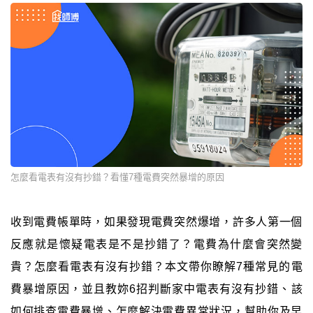
怎麼看電表有沒有抄錯？看懂7種電費突然暴增的原因
收到電費帳單時，如果發現電費突然爆增，許多人第一個
反應就是懷疑電表是不是抄錯了？電費為什麼會突然變
貴？怎麼看電表有沒有抄錯？本文帶你瞭解7種常見的電
費暴增原因，並且教妳6招判斷家中電表有沒有抄錯、該
如何排查電費暴增、怎麼解決電費異常狀況，幫助你及早