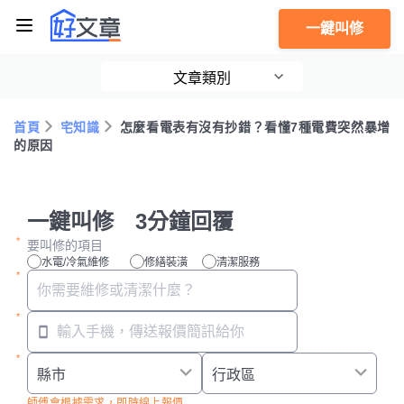
一鍵叫修
文章類別
首頁
宅知識
怎麼看電表有沒有抄錯？看懂7種電費突然暴增
的原因
一鍵叫修 3分鐘回覆
要叫修的項目
水電/冷氣維修
修繕裝潢
清潔服務
師傅會根據需求，即時線上報價