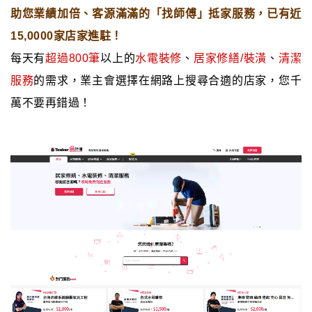
助您業績加倍、客源滿滿的「找師傅」抵家服務，已有近
15,0000家店家進駐！
每天有
超過800筆
以上的
水電裝修
、
居家修繕/裝潢
、
清潔
服務
的
需求，業主會選擇在網路上搜尋合適的店家，您千
萬不要再錯過！