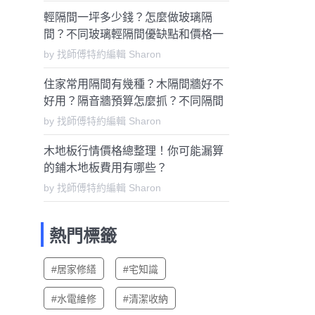
輕隔間一坪多少錢？怎麼做玻璃隔
間？不同玻璃輕隔間優缺點和價格一
次告訴你
by 找師傅特約編輯 Sharon
住家常用隔間有幾種？木隔間牆好不
好用？隔音牆預算怎麼抓？不同隔間
牆優缺點、預算一次告訴你
by 找師傅特約編輯 Sharon
木地板行情價格總整理！你可能漏算
的鋪木地板費用有哪些？
by 找師傅特約編輯 Sharon
熱門標籤
#居家修繕
#宅知識
#水電維修
#清潔收納