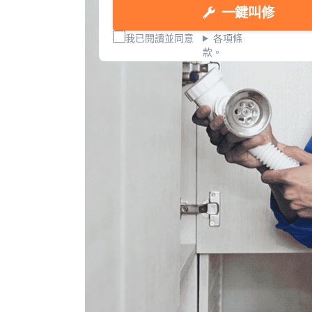
一鍵叫修
我已閱讀並同意
各項條
款。