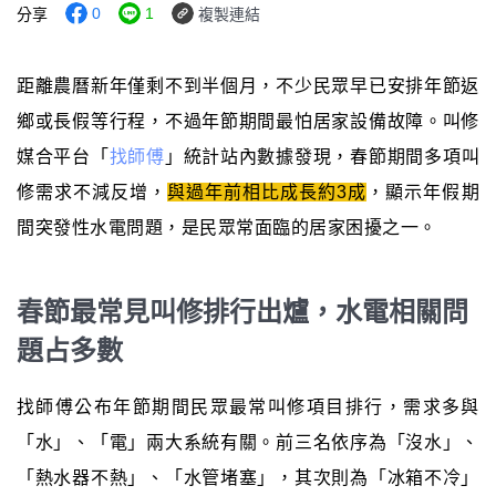
0
1
分享
複製連結
距離農曆新年僅剩不到半個月，不少民眾早已安排年節返
鄉或長假等行程，不過年節期間最怕居家設備故障。叫修
媒合平台「
找師傅
」統計站內數據發現，春節期間多項叫
修需求不減反增，
與過年前相比成長約3成
，顯示年假期
間突發性水電問題，是民眾常面臨的居家困擾之一。
春節最常見叫修排行出爐，水電相關問
題占多數
找師傅公布年節期間民眾最常叫修項目排行，需求多與
「水」、「電」兩大系統有關。前三名依序為「沒水」、
「熱水器不熱」、「水管堵塞」，其次則為「冰箱不冷」