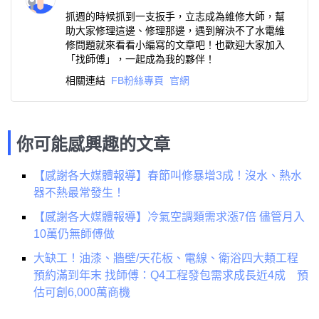
抓週的時候抓到一支扳手，立志成為維修大師，幫
助大家修理這邊、修理那邊，遇到解決不了水電維
修問題就來看看小編寫的文章吧！也歡迎大家加入
「找師傅」，一起成為我的夥伴！
相關連結
FB粉絲專頁
官網
你可能感興趣的文章
【感謝各大媒體報導】春節叫修暴增3成！沒水、熱水
器不熱最常發生！
【感謝各大媒體報導】冷氣空調類需求漲7倍 儘管月入
10萬仍無師傅做
大缺工！油漆、牆壁/天花板、電線、衛浴四大類工程
預約滿到年末 找師傅：Q4工程發包需求成長近4成 預
估可創6,000萬商機