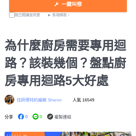
一鍵叫修
我已閱讀並同意
各項條款。
為什麼廚房需要專用迴
路？該裝幾個？盤點廚
房專用迴路5大好處
找師傅特約編輯 Sharon
人氣 16549
0
0
分享
複製連結