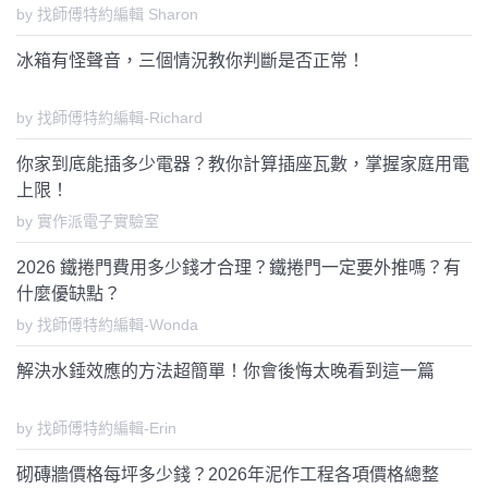
by 找師傅特約編輯 Sharon
冰箱有怪聲音，三個情況教你判斷是否正常！
by 找師傅特約編輯-Richard
你家到底能插多少電器？教你計算插座瓦數，掌握家庭用電
上限！
by 實作派電子實驗室
2026 鐵捲門費用多少錢才合理？鐵捲門一定要外推嗎？有
什麼優缺點？
by 找師傅特約編輯-Wonda
解決水錘效應的方法超簡單！你會後悔太晚看到這一篇
by 找師傅特約編輯-Erin
砌磚牆價格每坪多少錢？2026年泥作工程各項價格總整