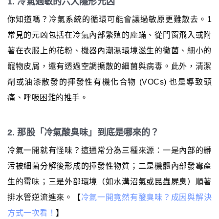
1. 冷氣過敏的六大隱形元凶
你知道嗎？冷氣系統的循環可能會讓過敏原更難散去。1
常見的元凶包括在冷氣內部繁殖的塵蟎、從門窗飛入或附
著在衣服上的花粉、機器內潮濕環境滋生的黴菌、細小的
寵物皮屑，還有透過空調擴散的細菌與病毒。此外，清潔
劑或油漆散發的揮發性有機化合物 (VOCs) 也是導致頭
痛、呼吸困難的推手。
2. 那股「冷氣酸臭味」到底是哪來的？
冷氣一開就有怪味？這通常分為三種來源：一是內部的髒
污被細菌分解後形成的揮發性物質；二是機體內部發霉產
生的霉味；三是外部環境（如水溝沼氣或昆蟲屍臭）順著
排水管逆流進來。【
冷氣一開竟然有酸臭味？成因與解決
方式一次看！
】