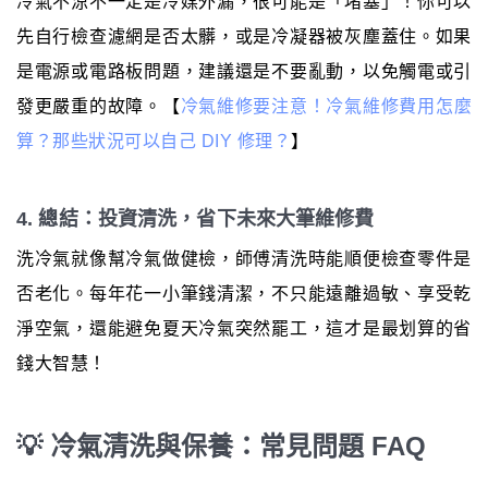
冷氣不涼不一定是冷媒外漏，很可能是「堵塞」！你可以
先自行檢查濾網是否太髒，或是冷凝器被灰塵蓋住。如果
是電源或電路板問題，建議還是不要亂動，以免觸電或引
發更嚴重的故障。【
冷氣維修要注意！冷氣維修費用怎麼
算？那些狀況可以自己 DIY 修理？
】
4. 總結：投資清洗，省下未來大筆維修費
洗冷氣就像幫冷氣做健檢，師傅清洗時能順便檢查零件是
否老化。每年花一小筆錢清潔，不只能遠離過敏、享受乾
淨空氣，還能避免夏天冷氣突然罷工，這才是最划算的省
錢大智慧！
💡 冷氣清洗與保養：常見問題 FAQ