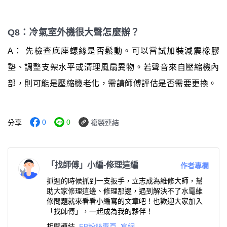
Q8：冷氣室外機很大聲怎麼辦？
A： 先檢查底座螺絲是否鬆動。可以嘗試加裝減震橡膠
墊、調整支架水平或清理風扇異物。若聲音來自壓縮機內
部，則可能是壓縮機老化，需請師傅評估是否需要更換。
0
0
分享
複製連結
「找師傅」小編-修理這編
作者專欄
抓週的時候抓到一支扳手，立志成為維修大師，幫
助大家修理這邊、修理那邊，遇到解決不了水電維
修問題就來看看小編寫的文章吧！也歡迎大家加入
「找師傅」，一起成為我的夥伴！
相關連結
FB粉絲專頁
官網