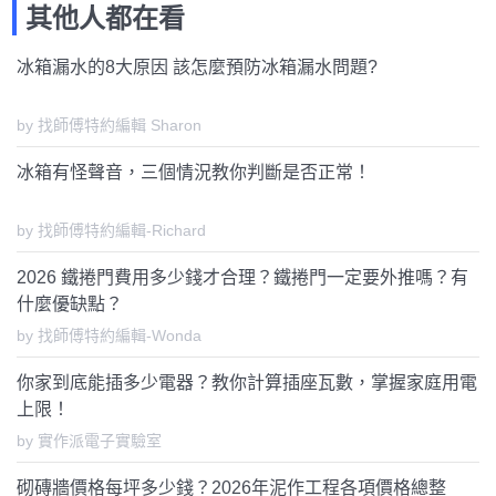
其他人都在看
冰箱漏水的8大原因 該怎麼預防冰箱漏水問題?
by 找師傅特約編輯 Sharon
冰箱有怪聲音，三個情況教你判斷是否正常！
by 找師傅特約編輯-Richard
2026 鐵捲門費用多少錢才合理？鐵捲門一定要外推嗎？有
什麼優缺點？
by 找師傅特約編輯-Wonda
你家到底能插多少電器？教你計算插座瓦數，掌握家庭用電
上限！
by 實作派電子實驗室
砌磚牆價格每坪多少錢？2026年泥作工程各項價格總整