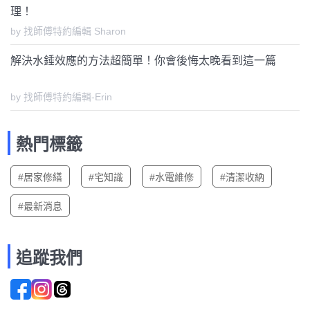
理！
by 找師傅特約編輯 Sharon
解決水錘效應的方法超簡單！你會後悔太晚看到這一篇
by 找師傅特約編輯-Erin
熱門標籤
#居家修繕
#宅知識
#水電維修
#清潔收納
#最新消息
追蹤我們