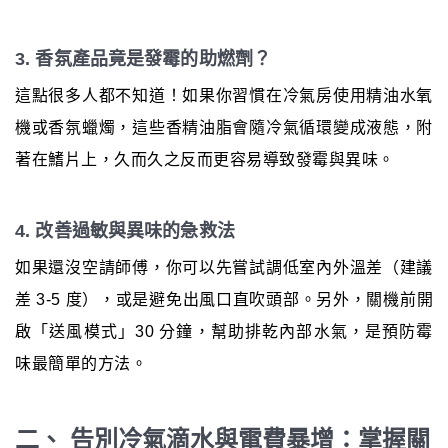
3. 香氛產品竟是發霉的助燃劑？
這點很多人都不知道！如果你習慣在冷氣房使用精油水氧
機或香氛蠟燭，這些香精油脂會隨冷氣循環變成液態，附
著在鰭片上，久而久之反而更容易導致發霉與異味。
4. 改善過敏與異味的急救法
如果還沒空請師傅，你可以先嘗試調低室內外溫差（建議
差 3-5 度），或是避免出風口直吹頭部。另外，關機前開
啟「送風模式」30 分鐘，幫助排乾內部水氣，是預防霉
味最簡單的方法。
二、 告別冷氣滴水與電費暴增：掌握關