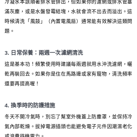
冷凝水本該順著排水管排出，但如果你的濾網或排水管塞
滿灰塵，或是水盤發霉結塊，水就會流不出去而溢出。這
時候清洗「風鼓」（內置電風扇）通常能有效解決這類問
題。
3. 日常保養：兩週一次濾網清洗
這是基本功！頻繁使用時建議每兩週就用水沖洗濾網，曬
乾再裝回去。如果你是住在馬路邊或家有寵物，清洗頻率
還要再提高喔！
4. 換季時的防護措施
冬天不開冷氣時，別忘了幫室外機蓋上防塵罩，並保持冷
氣內部乾燥。拔掉電源插頭也能避免電子元件因潮濕老化
或浪費待機電力。