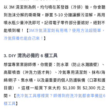
以 3M 清潔劑為例，均勻噴在蒸發器（冷排）後，你會聽
到泡沫分解的嘶嘶聲，靜置 5-10 分鐘讓髒污溶解，再用
噴水瓶少量沖洗即可。記得電子零件部分要遮好，絕對不
能噴到喔！【
3M冷氣清潔劑有用嗎？使用方法超簡單，
冷氣保養也能自己來！
】
3. DIY 清洗必備的 6 樣工具
想當專業業餘師傅，你需要：防水罩（防止水濺牆壁）、
高壓噴壺（沖洗力道才夠）、冷氣專用清潔劑、抹布/海
綿/刷子、集水桶，以及最重要的個人防護裝備（口罩和護
目鏡）。這樣一組買下來大約 $1,100 到 $2,300 元之
間。【
洗冷氣工具哪裡買？師傅到府洗冷氣都會準備這6
樣工具
】