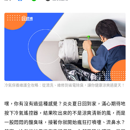
冷氣保養維護全攻略：從清洗、維修到省電除臭，讓你健康涼爽過夏天！
嘿，你有沒有過這種感覺？炎炎夏日回到家，滿心期待地
按下冷氣遙控器，結果吹出來的不是涼爽清新的風，而是
一股悶悶的酸臭味，接著你就開始瘋狂打噴嚏、流鼻水？