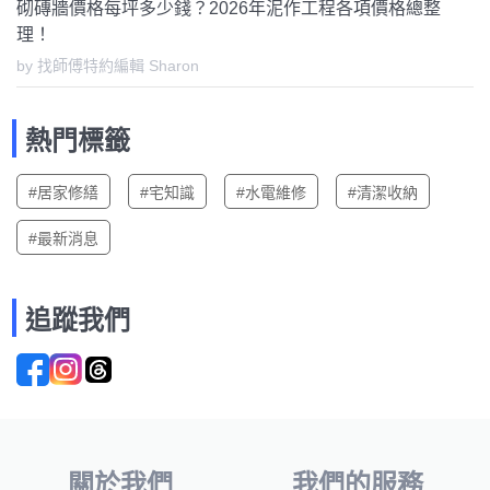
砌磚牆價格每坪多少錢？2026年泥作工程各項價格總整
理！
by 找師傅特約編輯 Sharon
熱門標籤
#居家修繕
#宅知識
#水電維修
#清潔收納
#最新消息
追蹤我們
關於我們
我們的服務