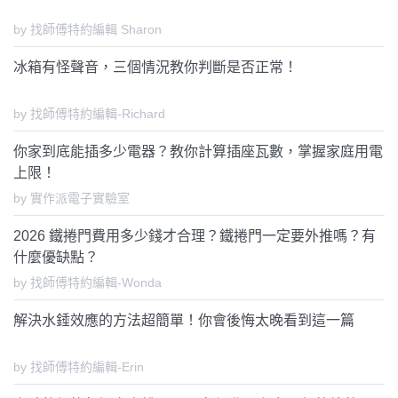
by 找師傅特約編輯 Sharon
冰箱有怪聲音，三個情況教你判斷是否正常！
by 找師傅特約編輯-Richard
你家到底能插多少電器？教你計算插座瓦數，掌握家庭用電
上限！
by 實作派電子實驗室
2026 鐵捲門費用多少錢才合理？鐵捲門一定要外推嗎？有
什麼優缺點？
by 找師傅特約編輯-Wonda
解決水錘效應的方法超簡單！你會後悔太晚看到這一篇
by 找師傅特約編輯-Erin