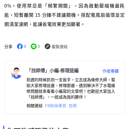
0%。使用禁忌是「頻繁開關」，因為啟動壓縮機最耗
能，短暫離開 15 分鐘不建議關機。搭配電風扇循環並定
期清潔濾網，能讓省電效果更加顯著。
0
0
分享
複製連結
「找師傅」小編-修理這編
作者專欄
抓週的時候抓到一支扳手，立志成為維修大師，幫
助大家修理這邊、修理那邊，遇到解決不了水電維
修問題就來看看小編寫的文章吧！也歡迎大家加入
「找師傅」，一起成為我的夥伴！
相關連結
FB粉絲專頁
官網