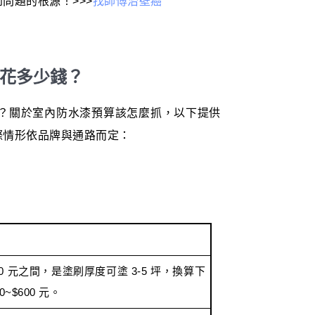
問題的根源！>>>
找師傅治壁癌
要花多少錢？
較省嗎？關於室內防水漆預算該怎麼抓，以下提供
際情形依品牌與通路而定：
1800 元之間，是塗刷厚度可塗 3-5 坪，換算下
~$600 元。