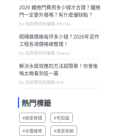
2026 鐵捲門費用多少錢才合理？鐵捲
門一定要外推嗎？有什麼優缺點？
by 找師傅特約編輯-Wonda
砌磚牆價格每坪多少錢？2026年泥作
工程各項價格總整理！
by 找師傅特約編輯 Sharon
解決水錘效應的方法超簡單！你會後
悔太晚看到這一篇
by 找師傅特約編輯-Erin
熱門標籤
#居家修繕
#宅知識
#水電維修
#清潔收納