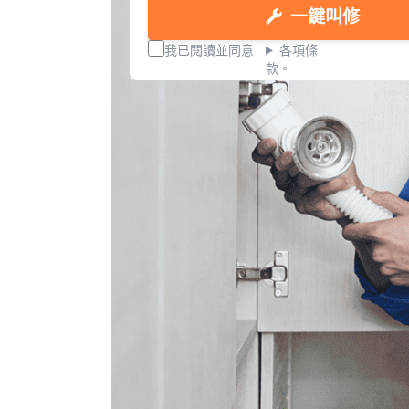
一鍵叫修
我已閱讀並同意
各項條
款。