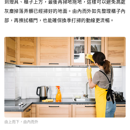
到燈具、櫃子上方，最後再掃地拖地，這樣可以避免高處
灰塵掉落弄髒已經掃好的地面。由內而外如先整理櫃子內
部，再擦拭櫃門，也能確保換季打掃的動線更流暢。
由上而下，由內而外