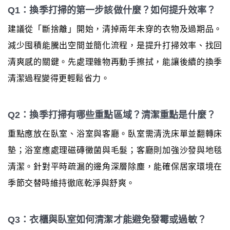
Q1：換季打掃的第一步該做什麼？如何提升效率？
建議從「斷捨離」開始，清掉兩年未穿的衣物及過期品。
減少囤積能騰出空間並簡化流程，是提升打掃效率、找回
清爽感的關鍵。先處理雜物再動手擦拭，能讓後續的換季
清潔過程變得更輕鬆省力。
Q2：換季打掃有哪些重點區域？清潔重點是什麼？
重點應放在臥室、浴室與客廳。臥室需清洗床單並翻轉床
墊；浴室應處理磁磚黴菌與毛髮；客廳則加強沙發與地毯
清潔。針對平時疏漏的邊角深層除塵，能確保居家環境在
季節交替時維持徹底乾淨與舒爽。
Q3：衣櫃與臥室如何清潔才能避免發霉或過敏？