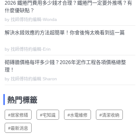
2026 鐵捲門費用多少錢才合理？鐵捲門一定要外推嗎？有
什麼優缺點？
by 找師傅特約編輯-Wonda
解決水錘效應的方法超簡單！你會後悔太晚看到這一篇
by 找師傅特約編輯-Erin
砌磚牆價格每坪多少錢？2026年泥作工程各項價格總整
理！
by 找師傅特約編輯 Sharon
熱門標籤
#居家修繕
#宅知識
#水電維修
#清潔收納
#最新消息