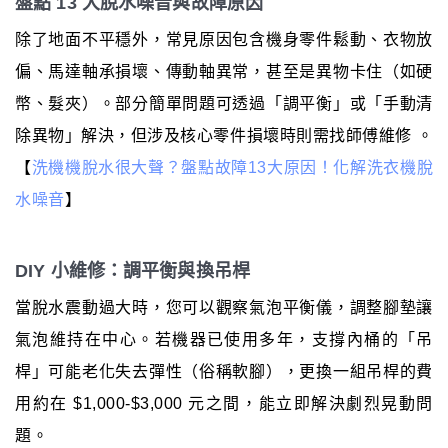
盤點 13 大脫水噪音與故障原因
除了地面不平穩外，常見原因包含機身零件鬆動、衣物放
偏、馬達軸承損壞、傳動軸異常，甚至是異物卡住（如硬
幣、髮夾）。部分簡單問題可透過「調平衡」或「手動清
除異物」解決，但涉及核心零件損壞時則需找師傅維修 。
【
洗機機脫水很大聲？盤點故障13大原因！化解洗衣機脫
水噪音
】
DIY 小維修：調平衡與換吊桿
當脫水震動過大時，您可以觀察氣泡平衡儀，調整腳墊讓
氣泡維持在中心。若機器已使用多年，支撐內桶的「吊
桿」可能老化失去彈性（俗稱軟腳），更換一組吊桿的費
用約在 $1,000-$3,000 元之間，能立即解決劇烈晃動問
題。