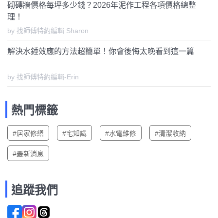
砌磚牆價格每坪多少錢？2026年泥作工程各項價格總整
理！
by 找師傅特約編輯 Sharon
解決水錘效應的方法超簡單！你會後悔太晚看到這一篇
by 找師傅特約編輯-Erin
熱門標籤
#居家修繕
#宅知識
#水電維修
#清潔收納
#最新消息
追蹤我們