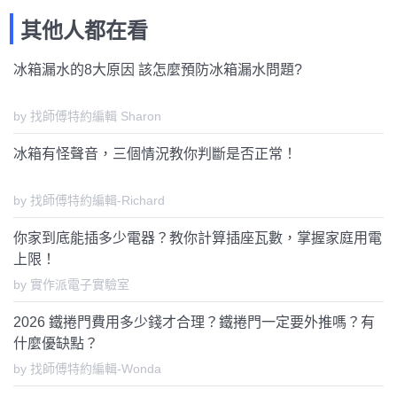
其他人都在看
冰箱漏水的8大原因 該怎麼預防冰箱漏水問題?
by 找師傅特約編輯 Sharon
冰箱有怪聲音，三個情況教你判斷是否正常！
by 找師傅特約編輯-Richard
你家到底能插多少電器？教你計算插座瓦數，掌握家庭用電
上限！
by 實作派電子實驗室
2026 鐵捲門費用多少錢才合理？鐵捲門一定要外推嗎？有
什麼優缺點？
by 找師傅特約編輯-Wonda