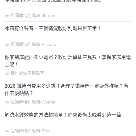
by 找師傅特約編輯 Sharon
冰箱有怪聲音，三個情況教你判斷是否正常！
by 找師傅特約編輯-Richard
你家到底能插多少電器？教你計算插座瓦數，掌握家庭用電
上限！
by 實作派電子實驗室
2026 鐵捲門費用多少錢才合理？鐵捲門一定要外推嗎？有
什麼優缺點？
by 找師傅特約編輯-Wonda
解決水錘效應的方法超簡單！你會後悔太晚看到這一篇
by 找師傅特約編輯-Erin