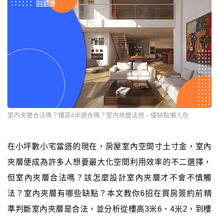
室內夾層合法嗎？樓高4米適合嗎？室內夾層法規、優缺點懶人包
在小坪數小宅當道的現在，房屋室內空間寸土寸金，室內
夾層便成為許多人想要最大化空間利用效率的不二選擇，
但室內夾層合法嗎？該怎麼設計室內夾層才不會不慎觸
法？室內夾層有哪些缺點？本文教你6招在買房簽約前精
準判斷室內夾層是合法，並分析從樓高3米6、4米2，到樓