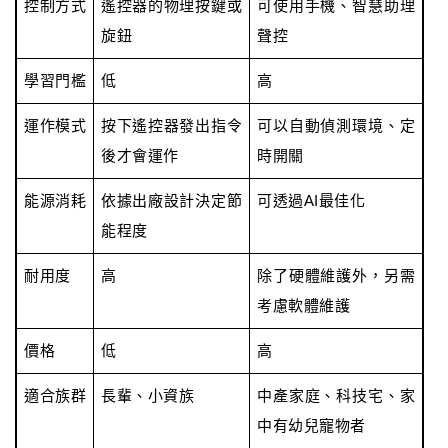
控制方式
遙控器的物理按鍵或
可使用手機、智慧助理
旋鈕
聲控
學習門檻
低
高
運作模式
按下遙控器發出指令
可以自動偵測環境、定
後才會運作
時開關
能源消耗
依據出廠設計決定節
可透過AI最佳化
能程度
耐用度
高
除了硬體維護外，另需
考慮軟體維護
價格
低
高
適合族群
長輩、小資族
中產家庭、科技宅、家
中有幼兒寵物者