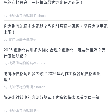
冰箱有怪聲音，三個情況教你判斷是否正常！
by 找師傅特約編輯-Richard
你家到底能插多少電器？教你計算插座瓦數，掌握家庭用電
上限！
by 實作派電子實驗室
2026 鐵捲門費用多少錢才合理？鐵捲門一定要外推嗎？有
什麼優缺點？
by 找師傅特約編輯-Wonda
砌磚牆價格每坪多少錢？2026年泥作工程各項價格總整
理！
by 找師傅特約編輯 Sharon
解決水錘效應的方法超簡單！你會後悔太晚看到這一篇
by 找師傅特約編輯-Erin