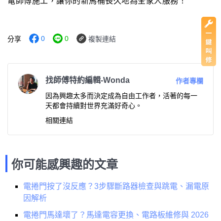
電師傅施工，讓你的新馬桶長久地為全家人服務！
0
0
分享
複製連結
找師傅特約編輯-Wonda
作者專欄
因為興趣太多而決定成為自由工作者，活著的每一
天都會持續對世界充滿好奇心。
相關連結
你可能感興趣的文章
電捲門按了沒反應？3步驟斷路器檢查與跳電、漏電原
因解析
電捲門馬達壞了？馬達電容更換、電路板維修與 2026