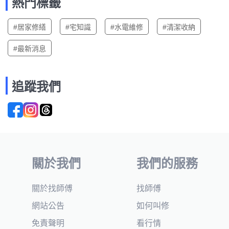
熱門標籤
#居家修繕
#宅知識
#水電維修
#清潔收納
#最新消息
追蹤我們
關於我們
我們的服務
關於找師傅
找師傅
網站公告
如何叫修
免責聲明
看行情