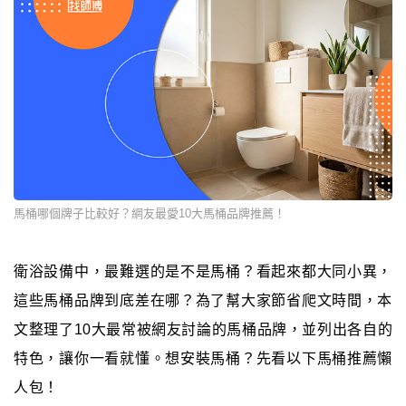
馬桶哪個牌子比較好？網友最愛10大馬桶品牌推薦！
衛浴設備中，最難選的是不是馬桶？看起來都大同小異，
這些馬桶品牌到底差在哪？為了幫大家節省爬文時間，本
文整理了10大最常被網友討論的馬桶品牌，並列出各自的
特色，讓你一看就懂。想安裝馬桶？先看以下馬桶推薦懶
人包！