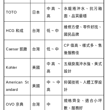
中高 ~
水龍捲沖水、抗污釉
TOTO
日本
高
面、品質最穩
維修方便、零件好找、
HCG 和成
台灣
低 ~ 中
國民品牌
CP 值高、樣式多、售
Caesar 凱撒
台灣
低 ~ 中
後服務佳
中高 ~
五級旋風沖水強、美式
Kohler
美國
高
設計
American St
中 ~ 中
抑菌技術、人體工學設
美國
andard
高
計
規格齊全、適合小坪
OVO 京典
台灣
中
數、服務好