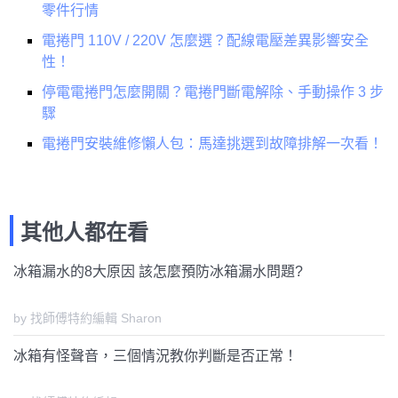
零件行情
電捲門 110V / 220V 怎麼選？配線電壓差異影響安全
性！
停電電捲門怎麼開關？電捲門斷電解除、手動操作 3 步
驟
電捲門安裝維修懶人包：馬達挑選到故障排解一次看！
其他人都在看
冰箱漏水的8大原因 該怎麼預防冰箱漏水問題?
by 找師傅特約編輯 Sharon
冰箱有怪聲音，三個情況教你判斷是否正常！