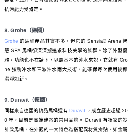
抗污能力受肯定。
8. Grohe（德國）
Grohe
的馬桶產品其實不多，但它的 Sensia® Arena 智
慧 SPA 馬桶卻深深擄追求科技美學的族群。除了外型優
雅，功能也不在話下，以最基本的沖水來說，它就有 Gro
he 強勁沖水和三漩沖水兩大技術，能確保每次使用後都
潔淨如新。
9. Duravit（德國）
同樣來自德國的精品馬桶還有
Duravit
，成立歷史超過 20
0 年，目前是高端建案的常用品牌。 Duravit 有獨家的設
計款馬桶，在外觀的一大特色為搭配異材質拼貼，如金屬