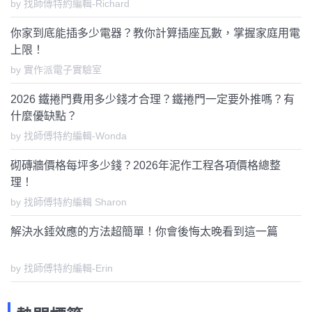
by 找師傅特約編輯-Richard
你家到底能插多少電器？教你計算插座瓦數，掌握家庭用電
上限！
by 實作派電子實驗室
2026 鐵捲門費用多少錢才合理？鐵捲門一定要外推嗎？有
什麼優缺點？
by 找師傅特約編輯-Wonda
砌磚牆價格每坪多少錢？2026年泥作工程各項價格總整
理！
by 找師傅特約編輯 Sharon
解決水錘效應的方法超簡單！你會後悔太晚看到這一篇
by 找師傅特約編輯-Erin