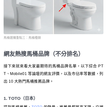
馬桶選購重點三：馬桶種類
網友熱搜馬桶品牌（不分排名）
接下來就來看大家最期待的馬桶品牌名單，以下綜合 PT
T、Mobile01 等論壇的網友評價，以及市佔率等數據，列
出 10 大熱門馬桶推薦品牌。
1. TOTO（日本）