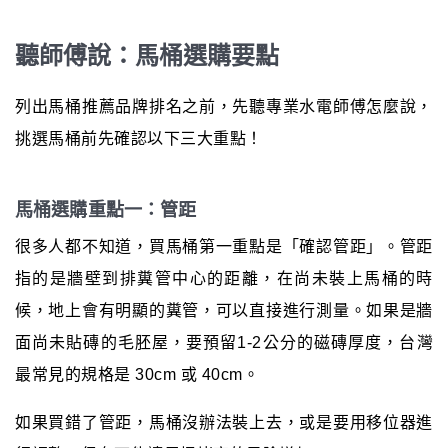
聽師傅說：馬桶選購要點
列出馬桶推薦品牌排名之前，先聽專業水電師傅怎麼說，
挑選馬桶前先確認以下三大重點！
馬桶選購重點一：管距
很多人都不知道，買馬桶第一重點是「確認管距」。管距
指的是牆壁到排糞管中心的距離，在尚未裝上馬桶的時
候，地上會有明顯的糞管，可以直接進行測量。如果是牆
面尚未貼磚的毛胚屋，要預留1-2公分的磁磚厚度，台灣
最常見的規格是 30cm 或 40cm。
如果買錯了管距，馬桶沒辦法裝上去，或是要用移位器進