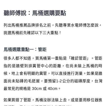
聽師傅說：馬桶選購要點
列出馬桶推薦品牌排名之前，先聽專業水電師傅怎麼說，
挑選馬桶前先確認以下三大重點！
馬桶選購重點一：管距
很多人都不知道，買馬桶第一重點是「確認管距」。管距
指的是牆壁到排糞管中心的距離，在尚未裝上馬桶的時
候，地上會有明顯的糞管，可以直接進行測量。如果是牆
面尚未貼磚的毛胚屋，要預留1-2公分的磁磚厚度，台灣
最常見的規格是 30cm 或 40cm。
如果買錯了管距，馬桶沒辦法裝上去，或是要用移位器進