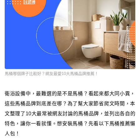
馬桶哪個牌子比較好？網友最愛10大馬桶品牌推薦！
衛浴設備中，最難選的是不是馬桶？看起來都大同小異，
這些馬桶品牌到底差在哪？為了幫大家節省爬文時間，本
文整理了10大最常被網友討論的馬桶品牌，並列出各自的
特色，讓你一看就懂。想安裝馬桶？先看以下馬桶推薦懶
人包！