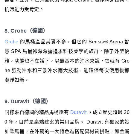
抗污能力受肯定。
8. Grohe（德國）
Grohe
的馬桶產品其實不多，但它的 Sensia® Arena 智
慧 SPA 馬桶卻深深擄追求科技美學的族群。除了外型優
雅，功能也不在話下，以最基本的沖水來說，它就有 Gro
he 強勁沖水和三漩沖水兩大技術，能確保每次使用後都
潔淨如新。
9. Duravit（德國）
同樣來自德國的精品馬桶還有
Duravit
，成立歷史超過 20
0 年，目前是高端建案的常用品牌。 Duravit 有獨家的設
計款馬桶，在外觀的一大特色為搭配異材質拼貼，如金屬