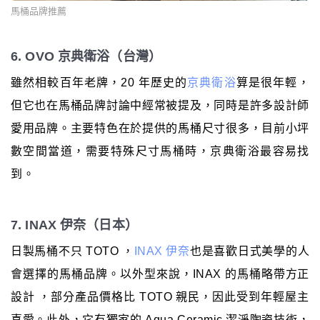
馬桶品牌推薦
6. OVO 京典衛浴（台灣）
雖然相較百年老牌，20 年歷史的
京典衛浴
算是很年輕，
但它也在馬桶品牌討論中經常被提及，同時是許多設計師
愛用品牌。主要特色在於提供的馬桶尺寸很多，目前小坪
數空間當道，需要特殊尺寸馬桶時，京典衛浴最容易找
到。
7. INAX 伊奈（日本）
日製馬桶不只 TOTO ，
INAX 伊奈
也是喜歡日式美學的人
會選擇的馬桶品牌。以外型來說，INAX 的馬桶略帶方正
設計 ，部分產品價格比 TOTO 親民，因此受到年輕屋主
喜愛。此外，它有獨家的 Aqua Ceramic 潔淨陶瓷技術，