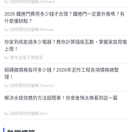
by 找師傅特約編輯-Richard
2026 鐵捲門費用多少錢才合理？鐵捲門一定要外推嗎？有
什麼優缺點？
by 找師傅特約編輯-Wonda
你家到底能插多少電器？教你計算插座瓦數，掌握家庭用電
上限！
by 實作派電子實驗室
砌磚牆價格每坪多少錢？2026年泥作工程各項價格總整
理！
by 找師傅特約編輯 Sharon
解決水錘效應的方法超簡單！你會後悔太晚看到這一篇
by 找師傅特約編輯-Erin