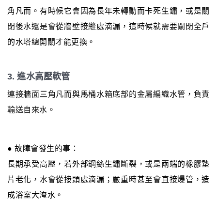
角凡而。有時候它會因為長年未轉動而卡死生鏽，或是關
閉後水還是會從牆壁接縫處滴漏，這時候就需要關閉全戶
的水塔總開關才能更換。
3. 進水高壓軟管
連接牆面三角凡而與馬桶水箱底部的金屬編織水管，負責
輸送自來水。
● 故障會發生的事：
長期承受高壓，若外部鋼絲生鏽斷裂，或是兩端的橡膠墊
片老化，水會從接頭處滴漏；嚴重時甚至會直接爆管，造
成浴室大淹水。