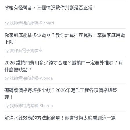
冰箱有怪聲音，三個情況教你判斷是否正常！
by 找師傅特約編輯-Richard
你家到底能插多少電器？教你計算插座瓦數，掌握家庭用電
上限！
by 實作派電子實驗室
2026 鐵捲門費用多少錢才合理？鐵捲門一定要外推嗎？有
什麼優缺點？
by 找師傅特約編輯-Wonda
砌磚牆價格每坪多少錢？2026年泥作工程各項價格總整
理！
by 找師傅特約編輯 Sharon
解決水錘效應的方法超簡單！你會後悔太晚看到這一篇