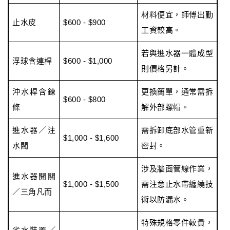
材料便宜，師傅出勤
止水皮
$600 - $900
工資較高。
若與進水器一體成型
浮球含連桿
$600 - $1,000
則價格另計。
沖水桿含鍊
更換簡單，通常需拆
$600 - $800
條
解外部螺帽。
進水器／注
需拆卸底部水管重新
$1,000 - $1,600
水閥
密封。
涉及牆面管線作業，
進水器開關
$1,000 - $1,500
需注意止水帶纏繞技
／三角凡而
術以防漏水。
特殊規格零件較貴，