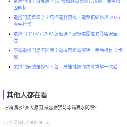
電捲門按了沒反應？3步驟斷路器檢查與跳電、漏電原
因解析
電捲門馬達壞了？馬達電容更換、電路板維修與 2026
零件行情
電捲門 110V / 220V 怎麼選？配線電壓差異影響安全
性！
停電電捲門怎麼開關？電捲門斷電解除、手動操作 3 步
驟
電捲門安裝維修懶人包：馬達挑選到故障排解一次看！
其他人都在看
冰箱漏水的8大原因 該怎麼預防冰箱漏水問題?
by 找師傅特約編輯 Sharon