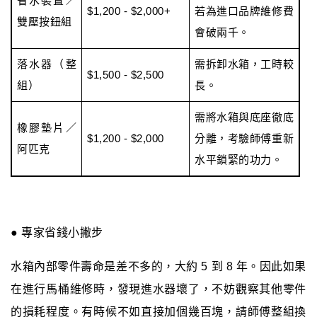
省水裝置／
$1,200 - $2,000+
若為進口品牌維修費
雙壓按鈕組
會破兩千。
落水器（整
需拆卸水箱，工時較
$1,500 - $2,500
組）
長。
需將水箱與底座徹底
橡膠墊片／
$1,200 - $2,000
分離，考驗師傅重新
阿匹克
水平鎖緊的功力。
● 專家省錢小撇步
水箱內部零件壽命是差不多的，大約 5 到 8 年。因此如果
在進行馬桶維修時，發現進水器壞了，不妨觀察其他零件
的損耗程度。有時候不如直接加個幾百塊，請師傅整組換