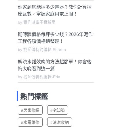
你家到底能插多少電器？教你計算插
座瓦數，掌握家庭用電上限！
by 實作派電子實驗室
砌磚牆價格每坪多少錢？2026年泥作
工程各項價格總整理！
by 找師傅特約編輯 Sharon
解決水錘效應的方法超簡單！你會後
悔太晚看到這一篇
by 找師傅特約編輯-Erin
熱門標籤
#居家修繕
#宅知識
#水電維修
#清潔收納