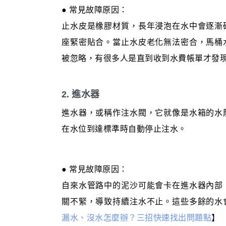
● 常見故障原因：
止水皮是橡膠材質，長年浸泡在水中會逐漸
座緊密貼合。當止水皮老化無法密合，馬桶
被忽略，有很多人是直到收到水費帳單才發
2. 進水器
進水器，或稱作注水閥，它就像是水箱的水
在水位到達標準時自動停止注水。
● 常見故障原因：
自來水管路中的泥沙可能會卡在進水器內部
關不緊，導致持續注水不止。這些多餘的水
漏水、沒水怎麼辦？三招快速找出問題點
】