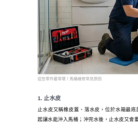
這些零件最常壞！馬桶維修常見原因
1. 止水皮
止水皮又稱橡皮蓋、落水皮，位於水箱最底
起讓水能沖入馬桶；沖完水後，止水皮又會