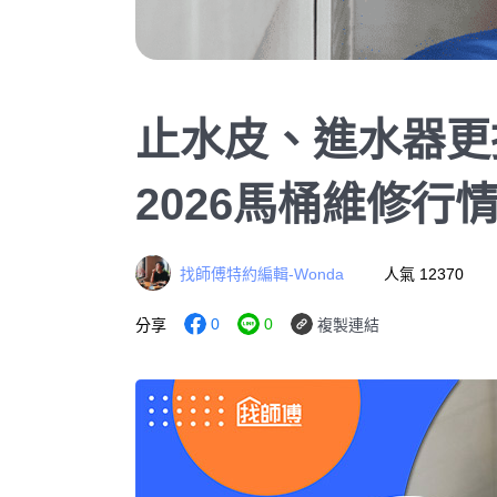
止水皮、進水器更
2026馬桶維修行
找師傅特約編輯-Wonda
人氣 12370
0
0
分享
複製連結