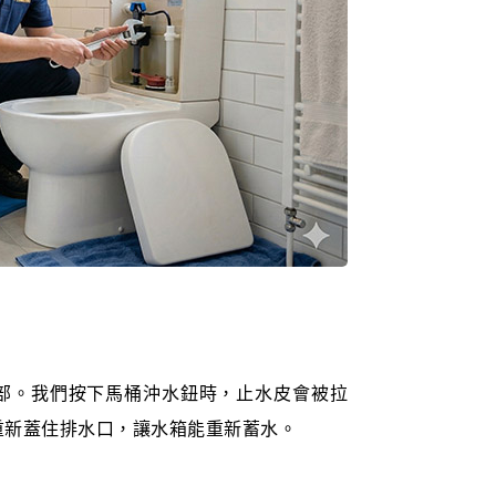
部。我們按下馬桶沖水鈕時，止水皮會被拉
重新蓋住排水口，讓水箱能重新蓄水。