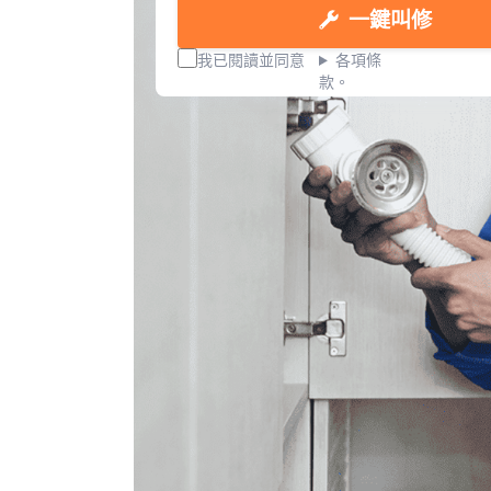
一鍵叫修
我已閱讀並同意
各項條
款。