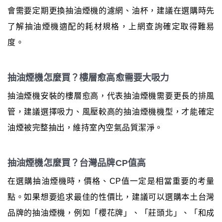
會需要定期更換抽油煙機的濾網、油杯，建議在選購時先
了解抽油煙機適配的耗材規格，上網查詢確定取得難易
度。
抽油煙機怎麼買？樓層愈高愈需要大吸力
抽油煙機安裝的樓層愈高，代表抽油煙機需要更長的排風
管，建議選擇吸力、風壓較高的抽油煙機機型，才能確定
油煙被完整抽出，維持室內空氣品質潔淨。
抽油煙機怎麼買？台灣品牌CP值高
在選購抽油煙機時，價格、CP值一定是相當重要的考量
點。如果想要追求最佳的性價比，建議可以選購本土台灣
品牌的抽油煙機，例如「櫻花牌」、「莊頭北」、「和成