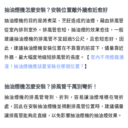
抽油煙機怎麼安裝？安裝位置離外牆愈近愈好
抽油煙機的目的是將煮菜、烹飪造成的油煙，藉由排風管
從室內排到室外。排風管愈短，抽油煙的效果愈佳，一般
建議抽油煙機的排風管不宜超過5公尺，且愈短愈好，因
此，建議抽油煙機安裝位置在不靠窗的前提下，儘量靠近
外牆，最大幅度地縮短排風管的長度。【
室內不用煙霧瀰
漫！抽油煙機應該要安裝在哪個位置？
】
抽油煙機怎麼安裝？排風管千萬別彎折！
抽油煙機的排風管彎到、折到，容易讓油煙堆積在彎折
處，因此在安裝抽油煙機並規劃排風管位置時，建議儘量
讓排風管能夠走直線，以免影響抽油煙機的抽油煙效果。