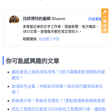
找師傅特約編輯 Sharon
作者專欄
本業是記者的文字工作者。寫過新聞、地方雜誌、
SEO文章。是個每天都在寫文章的人。
相關連結
出任務工作室
你可能感興趣的文章
鐵皮屋頂上隔熱漆有用嗎？3技巧讓鐵皮屋頂隔熱效果
翻倍！
裝潢新手必看：地板如何保養？拋光與打蠟到底差在
哪？
軟裝是什麼？軟裝包含哪些？7要點看懂軟裝硬裝差異
統包工程真的比較省?2026統包工程費用行情、優缺點