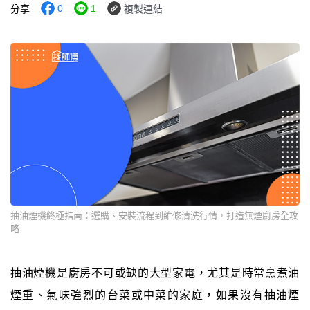
0
1
分享
複製連結
抽油煙機終極指南：選購、安裝流程到維修清洗行情，打造無煙廚房全攻
略
抽油煙機是廚房不可或缺的大型家電，尤其是時常烹煮油
煙重、氣味強烈的台菜或中菜的家庭，如果沒有抽油煙