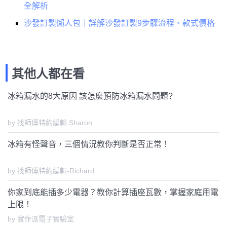
全解析
沙發訂製懶人包｜詳解沙發訂製9步驟流程、款式價格
其他人都在看
冰箱漏水的8大原因 該怎麼預防冰箱漏水問題?
by 找師傅特約編輯 Sharon
冰箱有怪聲音，三個情況教你判斷是否正常！
by 找師傅特約編輯-Richard
你家到底能插多少電器？教你計算插座瓦數，掌握家庭用電
上限！
by 實作派電子實驗室