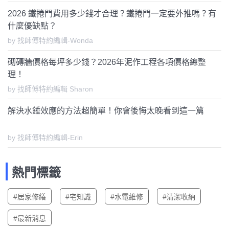
2026 鐵捲門費用多少錢才合理？鐵捲門一定要外推嗎？有
什麼優缺點？
by 找師傅特約編輯-Wonda
砌磚牆價格每坪多少錢？2026年泥作工程各項價格總整
理！
by 找師傅特約編輯 Sharon
解決水錘效應的方法超簡單！你會後悔太晚看到這一篇
by 找師傅特約編輯-Erin
熱門標籤
#居家修繕
#宅知識
#水電維修
#清潔收納
#最新消息