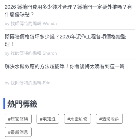
2026 鐵捲門費用多少錢才合理？鐵捲門一定要外推嗎？有
什麼優缺點？
by 找師傅特約編輯-Wonda
砌磚牆價格每坪多少錢？2026年泥作工程各項價格總整
理！
by 找師傅特約編輯 Sharon
解決水錘效應的方法超簡單！你會後悔太晚看到這一篇
by 找師傅特約編輯-Erin
熱門標籤
#居家修繕
#宅知識
#水電維修
#清潔收納
#最新消息