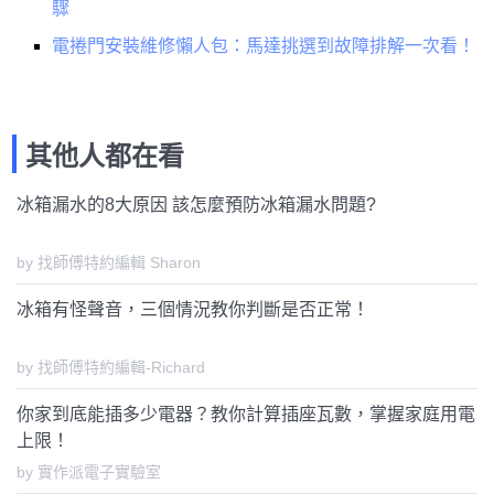
驟
電捲門安裝維修懶人包：馬達挑選到故障排解一次看！
其他人都在看
冰箱漏水的8大原因 該怎麼預防冰箱漏水問題?
by 找師傅特約編輯 Sharon
冰箱有怪聲音，三個情況教你判斷是否正常！
by 找師傅特約編輯-Richard
你家到底能插多少電器？教你計算插座瓦數，掌握家庭用電
上限！
by 實作派電子實驗室