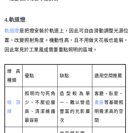
4.軌道燈
軌道燈
是把燈安裝於軌道上，因此可自由滑動調整光源位
置，改變照射角度。機動性高，且不用做天花板也能裝，
因此常見於工業風或需要重點照明的區域。
燈具
優點
缺點
適用空間推薦
種類
照明均勻死角
造型較為單
客廳、臥室、
吸頂
少、不壓迫層
一、難以營造
書房
等基礎照
燈
高、清潔維護
豐富的光影層
明需求高的空
最容易
次
間