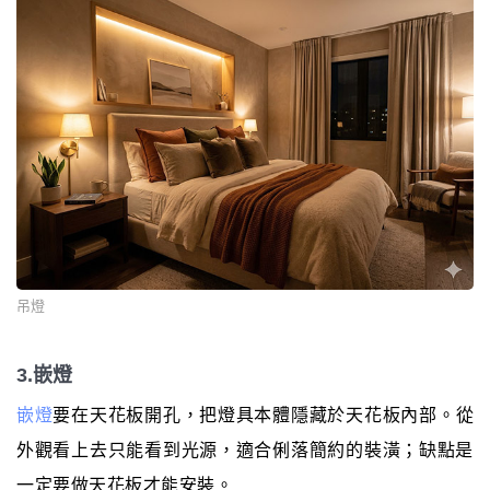
吊燈
3.嵌燈
嵌燈
要在天花板開孔，把燈具本體隱藏於天花板內部。從
外觀看上去只能看到光源，適合俐落簡約的裝潢；缺點是
一定要做天花板才能安裝。