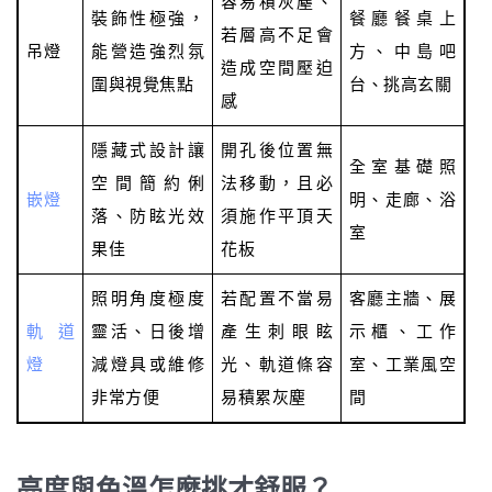
容易積灰塵、
裝飾性極強，
餐廳餐桌上
若層高不足會
吊燈
能營造強烈氛
方、中島吧
造成空間壓迫
圍與視覺焦點
台、挑高玄關
感
隱藏式設計讓
開孔後位置無
全室基礎照
空間簡約俐
法移動，且必
嵌燈
明、走廊、浴
落、防眩光效
須施作平頂天
室
果佳
花板
照明角度極度
若配置不當易
客廳主牆、展
軌道
靈活、日後增
產生刺眼眩
示櫃、工作
燈
減燈具或維修
光、軌道條容
室、工業風空
非常方便
易積累灰塵
間
亮度與色溫怎麼挑才舒服？