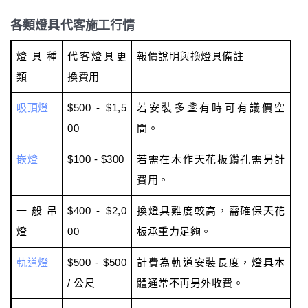
各類燈具代客施工行情
燈具種
代客燈具更
報價說明與換燈具備註
類
換費用
吸頂燈
$500 - $1,5
若安裝多盞有時可有議價空
00
間。
嵌燈
$100 - $300
若需在木作天花板鑽孔需另計
費用。
一般吊
$400 - $2,0
換燈具難度較高，需確保天花
燈
00
板承重力足夠。
軌道燈
$500 - $500
計費為軌道安裝長度，燈具本
/ 公尺
體通常不再另外收費。