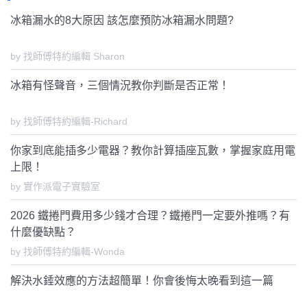
冰箱漏水的8大原因 該怎麼預防冰箱漏水問題?
by 找師傅特約編輯 Sharon
冰箱有怪聲音，三個情況教你判斷是否正常！
by 找師傅特約編輯-Richard
你家到底能插多少電器？教你計算插座瓦數，掌握家庭用電
上限！
by 實作派電子實驗室
2026 鐵捲門費用多少錢才合理？鐵捲門一定要外推嗎？有
什麼優缺點？
by 找師傅特約編輯-Wonda
解決水錘效應的方法超簡單！你會後悔太晚看到這一篇