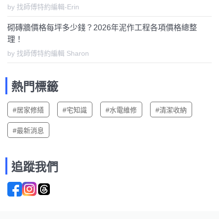
by 找師傅特約編輯-Erin
砌磚牆價格每坪多少錢？2026年泥作工程各項價格總整
理！
by 找師傅特約編輯 Sharon
熱門標籤
#居家修繕
#宅知識
#水電維修
#清潔收納
#最新消息
追蹤我們