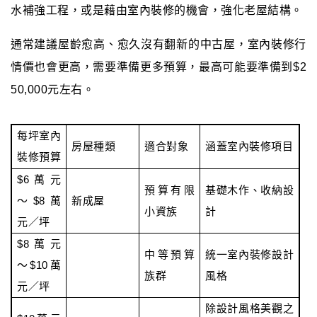
水補強工程，或是藉由室內裝修的機會，強化老屋結構。
通常建議屋齡愈高、愈久沒有翻新的中古屋，室內裝修行
情價也會更高，需要準備更多預算，最高可能要準備到$2
50,000元左右。
每坪室內
房屋種類
適合對象
涵蓋室內裝修項目
裝修預算
$6萬元
預算有限
基礎木作、收納設
～$8萬
新成屋
小資族
計
元／坪
$8萬元
中等預算
統一室內裝修設計
～$10萬
族群
風格
元／坪
除設計風格美觀之