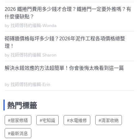
2026 鐵捲門費用多少錢才合理？鐵捲門一定要外推嗎？有
什麼優缺點？
by 找師傅特約編輯-Wonda
砌磚牆價格每坪多少錢？2026年泥作工程各項價格總整
理！
by 找師傅特約編輯 Sharon
解決水錘效應的方法超簡單！你會後悔太晚看到這一篇
by 找師傅特約編輯-Erin
熱門標籤
#居家修繕
#宅知識
#水電維修
#清潔收納
#最新消息