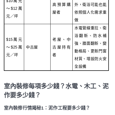
$10萬元
高預算購
外，衛浴可能也能
～$12萬
屋者
依照個人化需求重
元／坪
做
水電管線重拉、衛
浴翻新、防水補
$15萬元
老屋、中
強、牆面翻新、變
～$25萬
中古屋
古屋持有
動格局、更新門窗
元／坪
者
材質、增設防火安
全設備
室內裝修每項多少錢？水電、木工、泥
作要多少錢？
室內裝修行情揭秘1：泥作工程要多少錢？