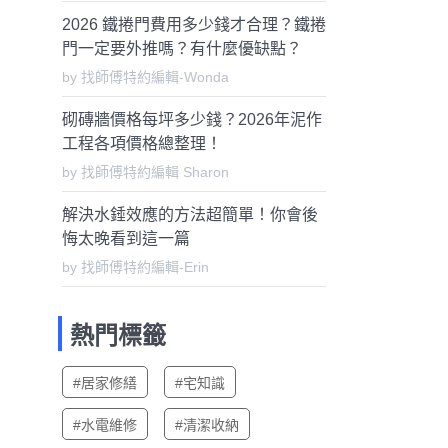
2026 鐵捲門費用多少錢才合理？鐵捲
門一定要外推嗎？有什麼優缺點？
by 找師傅特約編輯-Wonda
砌磚牆價格每坪多少錢？2026年泥作
工程各項價格總整理！
by 找師傅特約編輯 Sharon
解決水錘效應的方法超簡單！你會後
悔太晚看到這一篇
by 找師傅特約編輯-Erin
熱門標籤
#居家修繕
#宅知識
#水電維修
#清潔收納