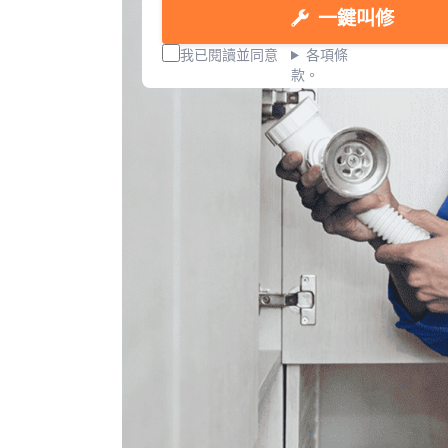
一鍵叫修
我已閱讀並同意
各項條
款。