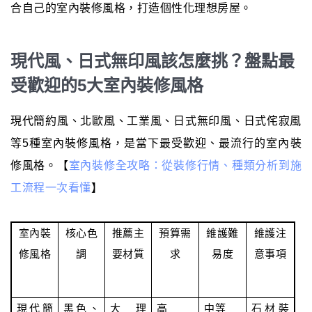
合自己的室內裝修風格，打造個性化理想房屋。
現代風、日式無印風該怎麼挑？盤點最
受歡迎的5大室內裝修風格
現代簡約風、北歐風、工業風、日式無印風、日式侘寂風
等5種室內裝修風格，是當下最受歡迎、最流行的室內裝
修風格。【
室內裝修全攻略：從裝修行情、種類分析到施
工流程一次看懂
】
室內裝
核心色
推薦主
預算需
維護難
維護注
修風格
調
要材質
求
易度
意事項
現代簡
黑色、
大理
高
中等
石材裝