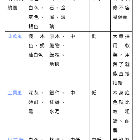
約風
白色、
石、金
修不容
灰色、
屬、玻
易保養
銀色
璃
北歐風
淺木
原木、
中
低
大量採
色、奶
織物、
用軟
油白色
綠植、
裝，用
地毯
舊了就
能直接
換新
工業風
深灰、
鐵件、
中
低
本身底
磚紅、
紅磚、
色就比
黑
水泥
較粗
獷、耐
髒
日式無
白色、
格柵、
中低
中低
若沒有