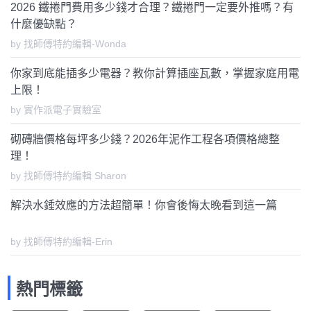
2026 鐵捲門費用多少錢才合理？鐵捲門一定要外推嗎？有
什麼優缺點？
by 找師傅特約編輯-Wonda
你家到底能插多少電器？教你計算插座瓦數，掌握家庭用電
上限！
by 實作派電子實驗室
砌磚牆價格每坪多少錢？2026年泥作工程各項價格總整
理！
by 找師傅特約編輯 Sharon
解決水錘效應的方法超簡單！你會後悔太晚看到這一篇
by 找師傅特約編輯-Erin
熱門標籤