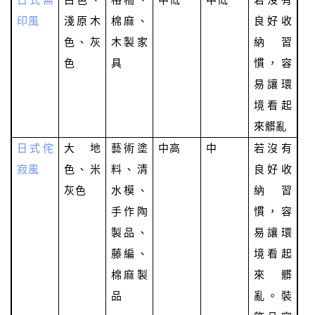
印風
淺原木
棉麻、
良好收
色、灰
木製家
納習
色
具
慣，容
易讓環
境看起
來髒亂
日式侘
大地
藝術塗
中高
中
若沒有
寂風
色、米
料、清
良好收
灰色
水模、
納習
手作陶
慣，容
製品、
易讓環
藤編、
境看起
棉麻製
來髒
品
亂。裝