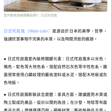
室內裝修風格選購指南5：日式侘寂風
日式侘寂風（Wabi-sabi）
是源自於日本的美學、哲學，
強調欣賞事物不完美的本質，以及時間流逝的痕跡。
● 日式侘寂風室內裝修關鍵元素：日式侘寂風多以米色、
褐色、駝色等大地色系，搭配自然石灰色等中性色系。牆
面很常使用凸顯紋理的藝術塗料或水泥，搭配木地板或灰
色地板。
● 日式侘寂風軟裝該怎麼選：家具方面，建議選用木質或
陶土製成的產品，設計以簡約為佳；在沙發、地毯等布面
產品方面，建議選擇亞麻、藤編材質；藝術裝飾品方面，