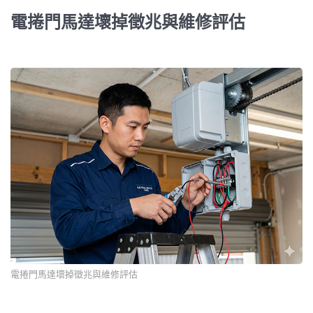
電捲門馬達壞掉徵兆與維修評估
電捲門馬達壞掉徵兆與維修評估