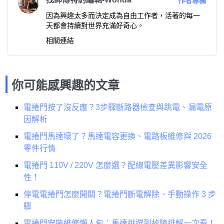
作者專欄
因為興趣太多而決定成為自由工作者，活著的每一
天都會持續對世界充滿好奇心。
相關連結
你可能感興趣的文章
電捲門按了沒反應？3步驟斷路器檢查與跳電、漏電原
因解析
電捲門馬達壞了？馬達電容更換、電路板維修與 2026
零件行情
電捲門 110V / 220V 怎麼選？配線電壓差異影響安全
性！
停電電捲門怎麼開關？電捲門斷電解除、手動操作 3 步
驟
電捲門安裝維修懶人包：馬達挑選到故障排解一次看！