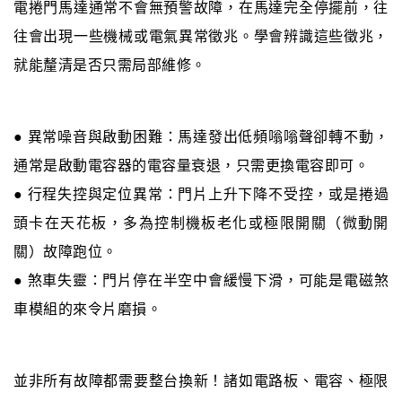
電捲門馬達通常不會無預警故障，在馬達完全停擺前，往
往會出現一些機械或電氣異常徵兆。學會辨識這些徵兆，
就能釐清是否只需局部維修。
● 異常噪音與啟動困難：馬達發出低頻嗡嗡聲卻轉不動，
通常是啟動電容器的電容量衰退，只需更換電容即可。
● 行程失控與定位異常：門片上升下降不受控，或是捲過
頭卡在天花板，多為控制機板老化或極限開關（微動開
關）故障跑位。
● 煞車失靈：門片停在半空中會緩慢下滑，可能是電磁煞
車模組的來令片磨損。
並非所有故障都需要整台換新！諸如電路板、電容、極限