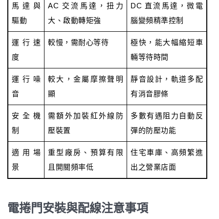
馬達與
AC 交流馬達，扭力
DC 直流馬達，微電
驅動
大、啟動轉矩強
腦變頻精準控制
運行速
較慢，需耐心等待
極快，能大幅縮短車
度
輛等待時間
運行噪
較大，金屬摩擦聲明
靜音設計，軌道多配
音
顯
有消音膠條
安全機
需額外加裝紅外線防
多數有遇阻力自動反
制
壓裝置
彈的防壓功能
適用場
重型廠房、預算有限
住宅車庫、高頻繁進
景
且開關頻率低
出之營業店面
電捲門安裝與配線注意事項