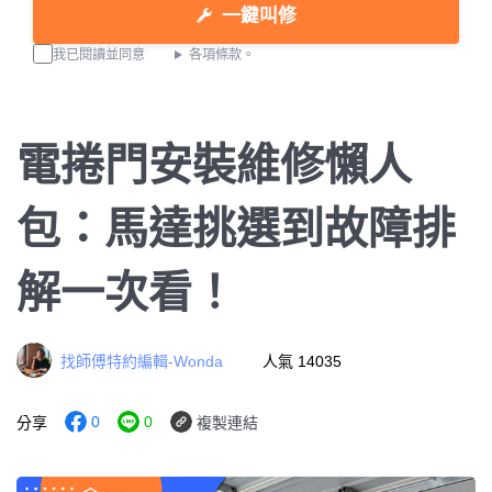
一鍵叫修
我已閱讀並同意
各項條款。
電捲門安裝維修懶人
包：馬達挑選到故障排
解一次看！
找師傅特約編輯-Wonda
人氣 14035
0
0
分享
複製連結