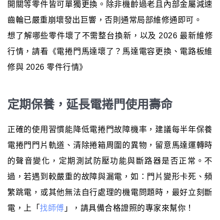
開關等零件皆可單獨更換。除非機齡過老且內部金屬減速
齒輪已嚴重崩壞發出巨響，否則通常局部維修通即可。
想了解哪些零件壞了不需整台換新，以及 2026 最新維修
行情，請看《電捲門馬達壞了？馬達電容更換、電路板維
修與 2026 零件行情》
定期保養，延長電捲門使用壽命
正確的使用習慣能降低電捲門故障機率，建議每半年保養
電捲門門片軌道、清除捲箱周圍的異物，留意馬達運轉時
的聲音變化，定期測試防壓功能與斷路器是否正常。不
過，若遇到較嚴重的故障與漏電，如：門片變形卡死、頻
繁跳電，或其他無法自行處理的機電問題時，最好立刻斷
電，上「
找師傅
」，請具備合格證照的專家來幫你！