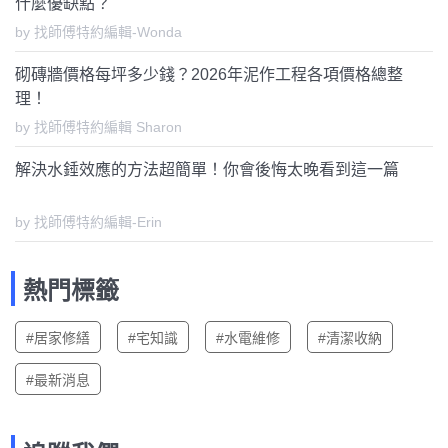
什麼優缺點？
by 找師傅特約編輯-Wonda
砌磚牆價格每坪多少錢？2026年泥作工程各項價格總整
理！
by 找師傅特約編輯 Sharon
解決水錘效應的方法超簡單！你會後悔太晚看到這一篇
by 找師傅特約編輯-Erin
熱門標籤
#居家修繕
#宅知識
#水電維修
#清潔收納
#最新消息