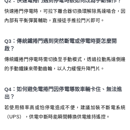
Q2：快速電捲門遇到停電時該如何改為手動操作？
快速捲門停電時，可拉下離合器切換環解除馬達嚙合，因
內部有平衡彈簧輔助，直接徒手推拉門片即可。
Q3：傳統鐵捲門遇到突然斷電或停電時要怎麼開
啟？
傳統鐵捲門停電時需切換至手動模式，透過拉動馬達側邊
的手動鐵鍊來帶動齒輪，以人力緩慢升降門片。
Q4：如何避免電捲門因停電導致車輛卡住、無法進
出？
若使用頻率高或怕停電造成不便，建議加裝不斷電系統
（UPS），供電中斷時能瞬間轉換供電維持遙控。