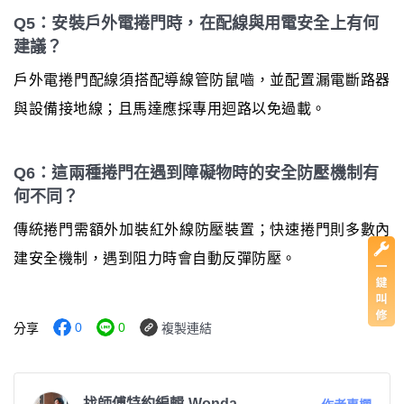
Q5：安裝戶外電捲門時，在配線與用電安全上有何
建議？
戶外電捲門配線須搭配導線管防鼠嚙，並配置漏電斷路器
與設備接地線；且馬達應採專用迴路以免過載。
Q6：這兩種捲門在遇到障礙物時的安全防壓機制有
何不同？
傳統捲門需額外加裝紅外線防壓裝置；快速捲門則多數內
建安全機制，遇到阻力時會自動反彈防壓。
0
0
分享
複製連結
找師傅特約編輯-Wonda