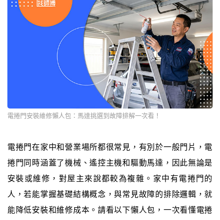
電捲門安裝維修懶人包：馬達挑選到故障排解一次看！
電捲門在家中和營業場所都很常見，有別於一般門片，電
捲門同時涵蓋了機械、遙控主機和驅動馬達，因此無論是
安裝或維修，對屋主來說都較為複雜。家中有電捲門的
人，若能掌握基礎結構概念，與常見故障的排除邏輯，就
能降低安裝和維修成本。請看以下懶人包，一次看懂電捲