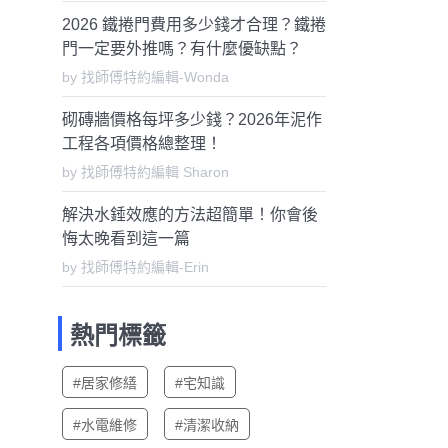
2026 鐵捲門費用多少錢才合理？鐵捲
門一定要外推嗎？有什麼優缺點？
by 找師傅特約編輯-Wonda
砌磚牆價格每坪多少錢？2026年泥作
工程各項價格總整理！
by 找師傅特約編輯 Sharon
解決水錘效應的方法超簡單！你會後
悔太晚看到這一篇
by 找師傅特約編輯-Erin
熱門標籤
#居家修繕
#宅知識
#水電維修
#清潔收納