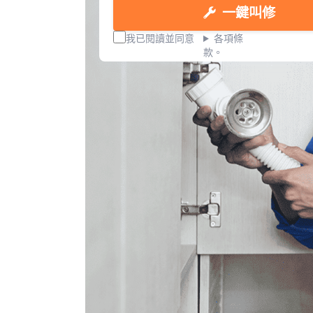
一鍵叫修
我已閱讀並同意
各項條
款。