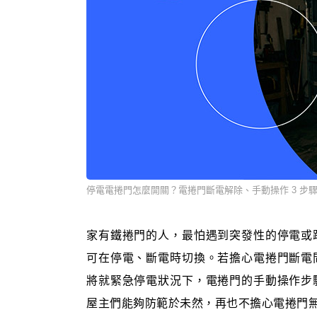
停電電捲門怎麼開關？電捲門斷電解除、手動操作 3 步
家有鐵捲門的人，最怕遇到突發性的停電或
可在停電、斷電時切換。若擔心電捲門斷電
將就緊急停電狀況下，電捲門的手動操作步
屋主們能夠防範於未然，再也不擔心電捲門