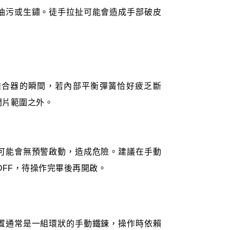
油污或生鏽。徒手拉扯可能會造成手部破皮
離合器的瞬間，若內部平衡彈簧恰好疲乏斷
門片範圍之外。
可能會無預警啟動，造成危險。建議在手動
OFF，待操作完畢後再開啟。
置通常是一組環狀的手動鐵鍊，操作時依賴