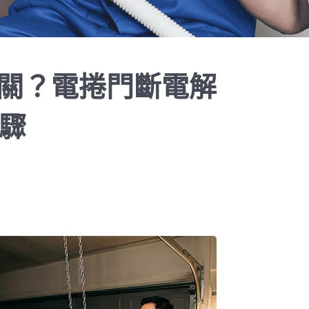
關？電捲門斷電解
步驟