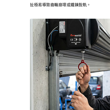
扯極易導致齒輪崩壞或鐵鍊脫軌。