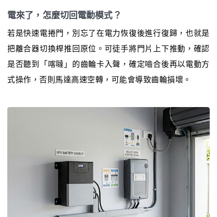
電來了，怎麼切回電動模式？
若是快速電捲門，別忘了在電力恢復後進行復歸，也就是
把離合器切換桿推回原位。可徒手將門片上下推動，確認
是否聽到「喀噠」的齒輪卡入聲，確定嚙合後再以電動方
式操作，否則馬達高速空轉，可能會導致齒輪損壞。