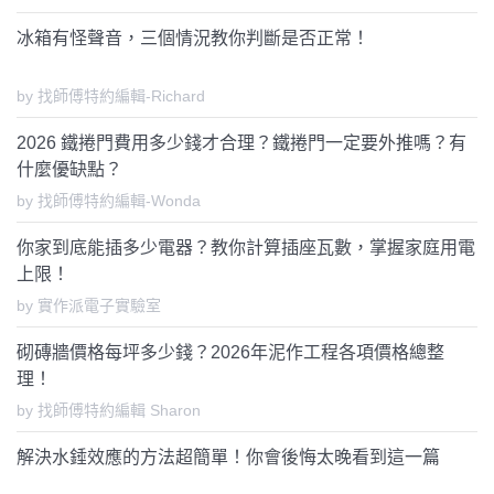
冰箱有怪聲音，三個情況教你判斷是否正常！
by 找師傅特約編輯-Richard
2026 鐵捲門費用多少錢才合理？鐵捲門一定要外推嗎？有
什麼優缺點？
by 找師傅特約編輯-Wonda
你家到底能插多少電器？教你計算插座瓦數，掌握家庭用電
上限！
by 實作派電子實驗室
砌磚牆價格每坪多少錢？2026年泥作工程各項價格總整
理！
by 找師傅特約編輯 Sharon
解決水錘效應的方法超簡單！你會後悔太晚看到這一篇