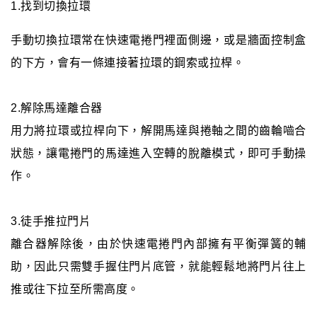
1.找到切換拉環
手動切換拉環常在快速電捲門裡面側邊，或是牆面控制盒
的下方，會有一條連接著拉環的鋼索或拉桿。
2.解除馬達離合器
用力將拉環或拉桿向下，解開馬達與捲軸之間的齒輪嚙合
狀態，讓電捲門的馬達進入空轉的脫離模式，即可手動操
作。
3.徒手推拉門片
離合器解除後，由於快速電捲門內部擁有平衡彈簧的輔
助，因此只需雙手握住門片底管，就能輕鬆地將門片往上
推或往下拉至所需高度。