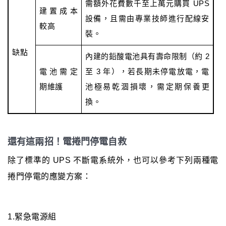
需額外花費數千至上萬元購買 UPS
建置成本
設備，且需由專業技師進行配線安
較高
裝。
缺點
內建的鉛酸電池具有壽命限制（約 2
電池需定
至 3 年），若長期未停電放電，電
期維護
池極易乾涸損壞，需定期保養更
換。
還有這兩招！電捲門停電自救
除了標準的 UPS 不斷電系統外，也可以參考下列兩種電
捲門停電的應變方案：
1.緊急電源組