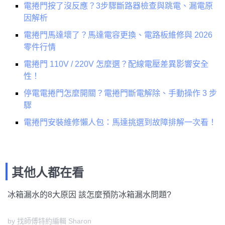
電捲門按了沒反應？3步驟斷路器檢查與跳電、漏電原
因解析
電捲門馬達壞了？馬達電容更換、電路板維修與 2026
零件行情
電捲門 110V / 220V 怎麼選？配線電壓差異影響安全
性！
停電電捲門怎麼開關？電捲門斷電解除、手動操作 3 步
驟
電捲門安裝維修懶人包：馬達挑選到故障排解一次看！
其他人都在看
冰箱漏水的8大原因 該怎麼預防冰箱漏水問題?
by 找師傅特約編輯 Sharon