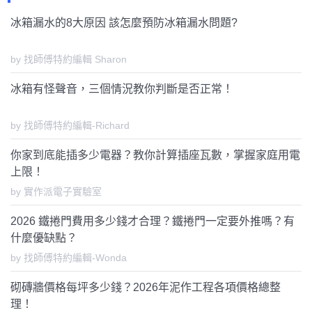
冰箱漏水的8大原因 該怎麼預防冰箱漏水問題?
by 找師傅特約編輯 Sharon
冰箱有怪聲音，三個情況教你判斷是否正常！
by 找師傅特約編輯-Richard
你家到底能插多少電器？教你計算插座瓦數，掌握家庭用電
上限！
by 實作派電子實驗室
2026 鐵捲門費用多少錢才合理？鐵捲門一定要外推嗎？有
什麼優缺點？
by 找師傅特約編輯-Wonda
砌磚牆價格每坪多少錢？2026年泥作工程各項價格總整
理！