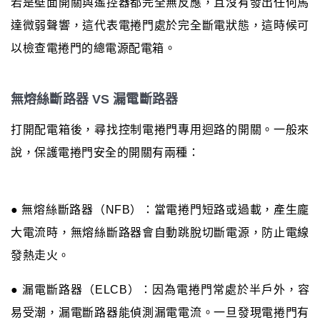
若是壁面開關與遙控器都完全無反應，且沒有發出任何馬
達微弱聲響，這代表電捲門處於完全斷電狀態，這時候可
以檢查電捲門的總電源配電箱。
無熔絲斷路器 VS 漏電斷路器
打開配電箱後，尋找控制電捲門專用迴路的開關。一般來
說，保護電捲門安全的開關有兩種：
● 無熔絲斷路器（NFB）：當電捲門短路或過載，產生龐
大電流時，無熔絲斷路器會自動跳脫切斷電源，防止電線
發熱走火。
● 漏電斷路器（ELCB）：因為電捲門常處於半戶外，容
易受潮，漏電斷路器能偵測漏電電流。一旦發現電捲門有