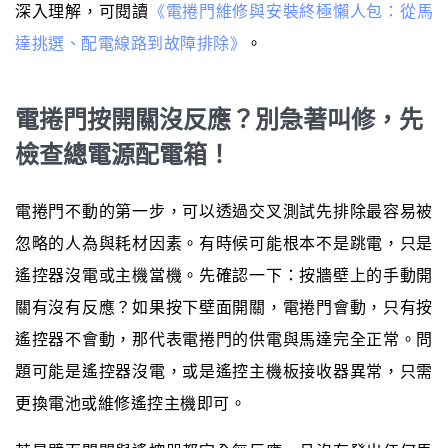
深入理解，可閱讀
《電捲門維修與安裝終極懶人包：從馬
達挑選、配電線路到故障排除》
。
電捲門按開關沒反應？別急著叫修，先
檢查總電源配電箱！
電捲門不動的第一步，可以透過交叉測試先排除最容易被
忽略的人為與耗材因素。有時候可能根本不是跳電，只是
遙控器沒電或主機當機。先確認一下：按牆壁上的手動開
關有沒有反應？如果按下壁面開關，電捲門會動，只有按
遙控器不會動，那代表電捲門的供電與馬達完全正常。問
題可能是遙控器沒電，或是遙控主機板接收器異常，只需
更換電池或維修遙控主機即可。