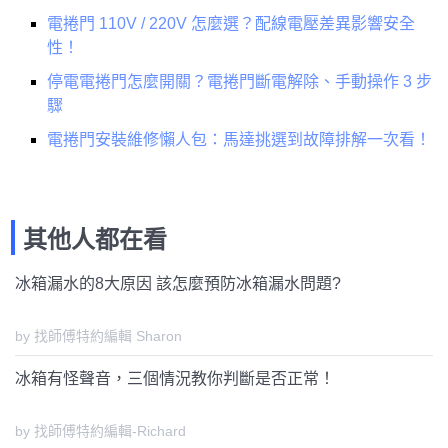
電捲門 110V / 220V 怎麼選？配線電壓差異影響安全
性！
停電電捲門怎麼開關？電捲門斷電解除、手動操作 3 步
驟
電捲門安裝維修懶人包：馬達挑選到故障排解一次看！
其他人都在看
冰箱漏水的8大原因 該怎麼預防冰箱漏水問題?
by 找師傅特約編輯 Sharon
冰箱有怪聲音，三個情況教你判斷是否正常！
by 找師傅特約編輯-Richard