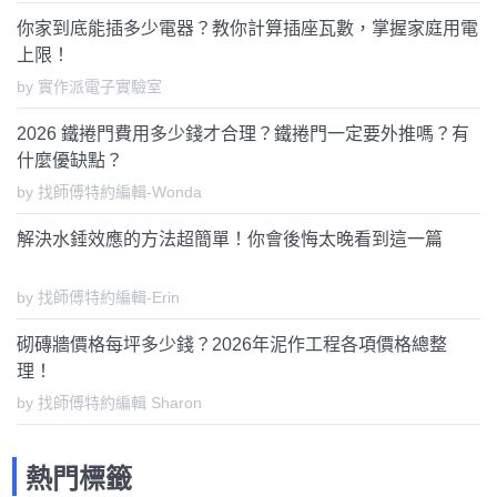
你家到底能插多少電器？教你計算插座瓦數，掌握家庭用電
上限！
by 實作派電子實驗室
2026 鐵捲門費用多少錢才合理？鐵捲門一定要外推嗎？有
什麼優缺點？
by 找師傅特約編輯-Wonda
解決水錘效應的方法超簡單！你會後悔太晚看到這一篇
by 找師傅特約編輯-Erin
砌磚牆價格每坪多少錢？2026年泥作工程各項價格總整
理！
by 找師傅特約編輯 Sharon
熱門標籤