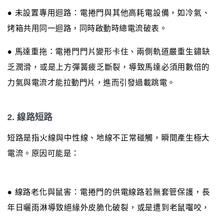
● 未設置專用迴路：電捲門與其他高耗電設備，如冷氣、
烤箱共用同一迴路，同時啟動時總電流破表。
● 馬達重拖：電捲門門片變形卡住、兩側軌道嚴重生鏽缺
乏潤滑，或是上方彈簧疲乏斷裂，導致馬達必須用數倍的
力氣與電流才能拉動門片，進而引發過載跳電。
2. 線路短路
短路是指火線與中性線、地線不正常碰觸，瞬間產生極大
電流。原因可能是：
● 線路老化與鼠害：電捲門的供電線路若無套管保護，長
年日曬雨淋導致絕緣外皮脆化破裂，或是遭到老鼠囓咬，