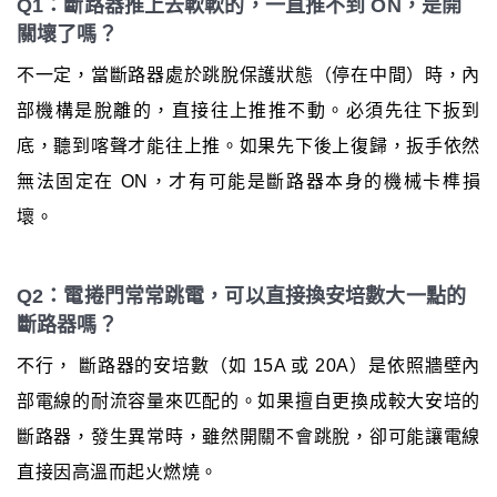
Q1：斷路器推上去軟軟的，一直推不到 ON，是開
關壞了嗎？
不一定，當斷路器處於跳脫保護狀態（停在中間）時，內
部機構是脫離的，直接往上推推不動。必須先往下扳到
底，聽到喀聲才能往上推。如果先下後上復歸，扳手依然
無法固定在 ON，才有可能是斷路器本身的機械卡榫損
壞。
Q2：電捲門常常跳電，可以直接換安培數大一點的
斷路器嗎？
不行， 斷路器的安培數（如 15A 或 20A）是依照牆壁內
部電線的耐流容量來匹配的。如果擅自更換成較大安培的
斷路器，發生異常時，雖然開關不會跳脫，卻可能讓電線
直接因高溫而起火燃燒。