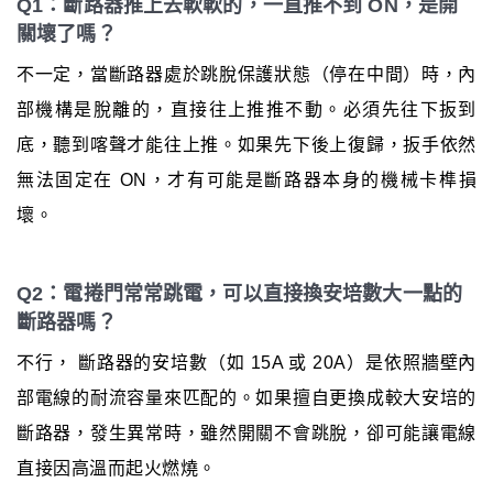
Q1：斷路器推上去軟軟的，一直推不到 ON，是開
關壞了嗎？
不一定，當斷路器處於跳脫保護狀態（停在中間）時，內
部機構是脫離的，直接往上推推不動。必須先往下扳到
底，聽到喀聲才能往上推。如果先下後上復歸，扳手依然
無法固定在 ON，才有可能是斷路器本身的機械卡榫損
壞。
Q2：電捲門常常跳電，可以直接換安培數大一點的
斷路器嗎？
不行， 斷路器的安培數（如 15A 或 20A）是依照牆壁內
部電線的耐流容量來匹配的。如果擅自更換成較大安培的
斷路器，發生異常時，雖然開關不會跳脫，卻可能讓電線
直接因高溫而起火燃燒。