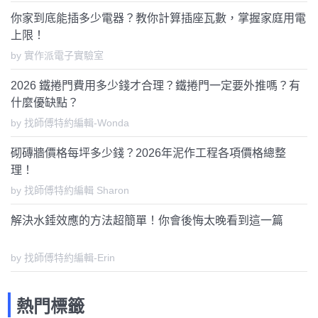
你家到底能插多少電器？教你計算插座瓦數，掌握家庭用電
上限！
by 實作派電子實驗室
2026 鐵捲門費用多少錢才合理？鐵捲門一定要外推嗎？有
什麼優缺點？
by 找師傅特約編輯-Wonda
砌磚牆價格每坪多少錢？2026年泥作工程各項價格總整
理！
by 找師傅特約編輯 Sharon
解決水錘效應的方法超簡單！你會後悔太晚看到這一篇
by 找師傅特約編輯-Erin
熱門標籤