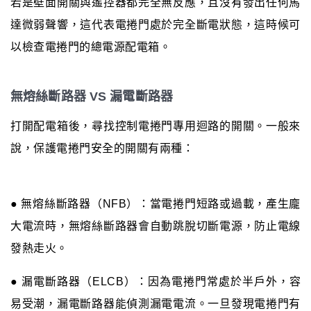
若是壁面開關與遙控器都完全無反應，且沒有發出任何馬
達微弱聲響，這代表電捲門處於完全斷電狀態，這時候可
以檢查電捲門的總電源配電箱。
無熔絲斷路器 VS 漏電斷路器
打開配電箱後，尋找控制電捲門專用迴路的開關。一般來
說，保護電捲門安全的開關有兩種：
● 無熔絲斷路器（NFB）：當電捲門短路或過載，產生龐
大電流時，無熔絲斷路器會自動跳脫切斷電源，防止電線
發熱走火。
● 漏電斷路器（ELCB）：因為電捲門常處於半戶外，容
易受潮，漏電斷路器能偵測漏電電流。一旦發現電捲門有