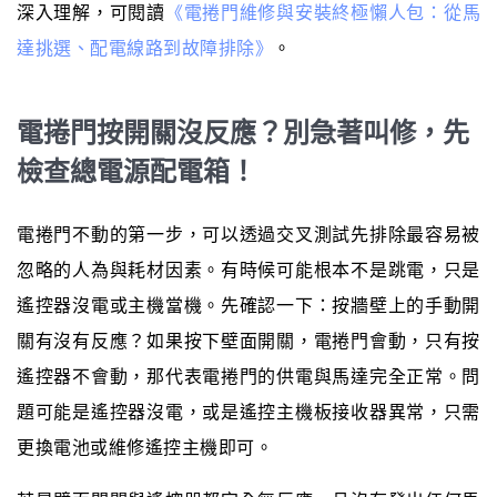
深入理解，可閱讀
《電捲門維修與安裝終極懶人包：從馬
達挑選、配電線路到故障排除》
。
電捲門按開關沒反應？別急著叫修，先
檢查總電源配電箱！
電捲門不動的第一步，可以透過交叉測試先排除最容易被
忽略的人為與耗材因素。有時候可能根本不是跳電，只是
遙控器沒電或主機當機。先確認一下：按牆壁上的手動開
關有沒有反應？如果按下壁面開關，電捲門會動，只有按
遙控器不會動，那代表電捲門的供電與馬達完全正常。問
題可能是遙控器沒電，或是遙控主機板接收器異常，只需
更換電池或維修遙控主機即可。