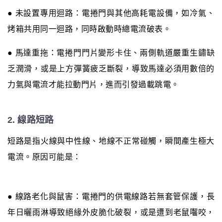
● 未設置專用迴路：電捲門與其他高耗電設備，如冷氣、
烤箱共用同一迴路，同時啟動時總電流破表。
● 馬達重拖：電捲門門片變形卡住、兩側軌道嚴重生鏽缺
乏潤滑，或是上方彈簧疲乏斷裂，導致馬達必須用數倍的
力氣與電流才能拉動門片，進而引發過載跳電。
2. 線路短路
短路是指火線與中性線、地線不正常碰觸，瞬間產生極大
電流。原因可能是：
● 線路老化與鼠害：電捲門的供電線路若無套管保護，長
年日曬雨淋導致絕緣外皮脆化破裂，或是遭到老鼠囓咬，