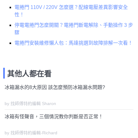
電捲門 110V / 220V 怎麼選？配線電壓差異影響安全
性！
停電電捲門怎麼開關？電捲門斷電解除、手動操作 3 步
驟
電捲門安裝維修懶人包：馬達挑選到故障排解一次看！
其他人都在看
冰箱漏水的8大原因 該怎麼預防冰箱漏水問題?
by 找師傅特約編輯 Sharon
冰箱有怪聲音，三個情況教你判斷是否正常！
by 找師傅特約編輯-Richard