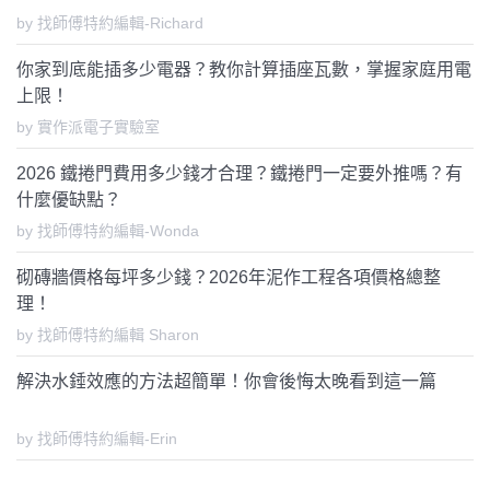
by 找師傅特約編輯-Richard
你家到底能插多少電器？教你計算插座瓦數，掌握家庭用電
上限！
by 實作派電子實驗室
2026 鐵捲門費用多少錢才合理？鐵捲門一定要外推嗎？有
什麼優缺點？
by 找師傅特約編輯-Wonda
砌磚牆價格每坪多少錢？2026年泥作工程各項價格總整
理！
by 找師傅特約編輯 Sharon
解決水錘效應的方法超簡單！你會後悔太晚看到這一篇
by 找師傅特約編輯-Erin