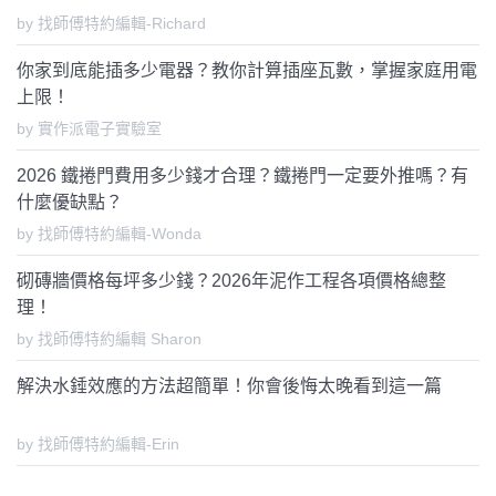
by 找師傅特約編輯-Richard
你家到底能插多少電器？教你計算插座瓦數，掌握家庭用電
上限！
by 實作派電子實驗室
2026 鐵捲門費用多少錢才合理？鐵捲門一定要外推嗎？有
什麼優缺點？
by 找師傅特約編輯-Wonda
砌磚牆價格每坪多少錢？2026年泥作工程各項價格總整
理！
by 找師傅特約編輯 Sharon
解決水錘效應的方法超簡單！你會後悔太晚看到這一篇
by 找師傅特約編輯-Erin