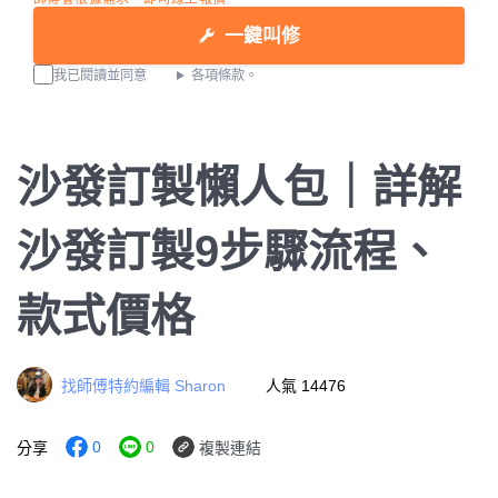
一鍵叫修
我已閱讀並同意
各項條款。
沙發訂製懶人包｜詳解
沙發訂製9步驟流程、
款式價格
找師傅特約編輯 Sharon
人氣 14476
0
0
分享
複製連結